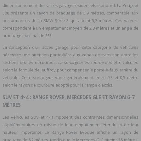
dimensionnement des accès garage résidentiels standard. La Peugeot
508 présente un rayon de braquage de 5,9 mètres, comparable aux
performances de la BMW Série 3 qui atteint 5,7 mètres. Ces valeurs
correspondent à un empattement moyen de 2,8 mètres et un angle de
braquage maximal de 35°.
La conception d’un accès garage pour cette catégorie de véhicules
nécessite une attention particulière aux zones de transition entre les
sections droites et courbes.
La surlargeur en courbe
doit être calculée
selon la formule de Jeuffroy pour compenser le porte-à-faux arrière du
véhicule. Cette surlargeur varie généralement entre 0,3 et 0,5 mètre
selon le rayon de courbure adopté pour la rampe d’accès.
SUV ET 4×4 : RANGE ROVER, MERCEDES GLE ET RAYON 6-7
MÈTRES
Les véhicules SUV et 4×4 imposent des contraintes dimensionnelles
supplémentaires en raison de leur empattement étendu et de leur
hauteur importante. Le Range Rover Evoque affiche un rayon de
braquage de 6,2 mètres, tandis que le Mercedes GLE atteint 6,5 mètres.