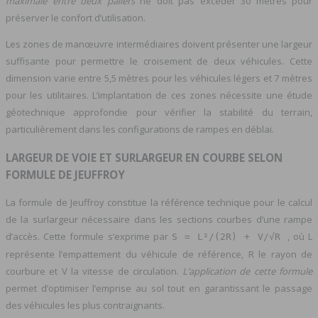
maximale entre deux paliers
ne doit pas excéder 30 mètres pour
préserver le confort d’utilisation.
Les zones de manœuvre intermédiaires doivent présenter une largeur
suffisante pour permettre le croisement de deux véhicules. Cette
dimension varie entre 5,5 mètres pour les véhicules légers et 7 mètres
pour les utilitaires. L’implantation de ces zones nécessite une étude
géotechnique approfondie pour vérifier la stabilité du terrain,
particulièrement dans les configurations de rampes en déblai.
LARGEUR DE VOIE ET SURLARGEUR EN COURBE SELON
FORMULE DE JEUFFROY
La formule de Jeuffroy constitue la référence technique pour le calcul
de la surlargeur nécessaire dans les sections courbes d’une rampe
d’accès. Cette formule s’exprime par
, où L
S = L²/(2R) + V/√R
représente l’empattement du véhicule de référence, R le rayon de
courbure et V la vitesse de circulation.
L’application de cette formule
permet d’optimiser l’emprise au sol tout en garantissant le passage
des véhicules les plus contraignants.