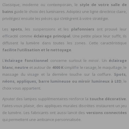
Classique, moderne ou contemporain, le
style de votre salle de
bains
guide le choix des luminaires. Adoptez une ligne directrice claire,
privilégiez ensuite les pièces qui s’intègrent à votre stratégie.
Les
spots
, les suspensions et les
plafonniers
ont prouvé leur
efficacité comme
éclairage principal
. Une petite place leur suffit, ils
diffusent la lumière dans toutes les zones. Cette caractéristique
facilite l’utilisation et le nettoyage
.
L’
éclairage fonctionnel
concerne surtout le miroir. Un
éclairage
blanc
,
neutre
et autour de
4000 K
simplifie le rasage, le maquillage, le
massage du visage et la dernière touche sur la coiffure.
Spots,
néons, appliques, barre lumineuse ou miroir lumineux à LED
, le
choix vous appartient.
Ajouter des lampes supplémentaires renforce la
touche décorative
.
Faites-vous plaisir, des appliques murales discrètes instaurent un jeu
de lumière. Les fabricants ont aussi lancé des
versions connectées
qui permettent une ambiance personnalisée.