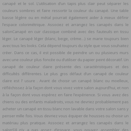
canapé et le sol. L’utilisation d’un tapis plus clair peut séparer les
couleurs sombres et faire ressortir la couleur du canapé. Une table
basse légère ou en métal pourrait également aider à mieux définir
l’espace colorimétrique. Associez et arrangez les canapés dans le
salonCanapé en cuir classique combiné avec des fauteuils en tissu
léger. Le canapé léger (blanc, beige, crème…) se marie toujours bien
avec tous les looks. Cela dépend toujours du style que vous souhaitez
créer. Dans ce cas, il est possible de peindre un ou plusieurs murs
avec une couleur plus foncée ou d’utiliser du papier peint décoratif. Un
canapé de couleur claire présente des caractéristiques et des
difficultés différentes. Le plus gros défaut d’un canapé de couleur
claire est l’ usure . Avant de choisir un canapé blanc ou moelleux,
réfléchissez à la façon dont vous vivez votre salon aujourd’hui, et non
à la façon dont vous espérez en faire l’expérience. Si vous avez des
chiens ou des enfants maladroits, vous ne devriez probablement pas
acheter un canapé en tissu blanc non lavable dans votre salon sans y
penser mille fois. Vous devriez vous équiper de housses ou choisir un
matériau plus pratique. Associez et arrangez les canapés dans le
salonS’il n’y a pas assez d’espace, vous pouvez assembler des