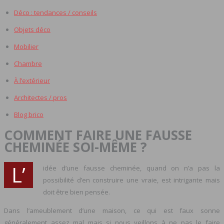
Déco : tendances / conseils
Objets déco
Mobilier
Chambre
À l’extérieur
Architectes / pros
Blog brico
COMMENT FAIRE UNE FAUSSE
CHEMINÉE SOI-MÊME ?
L’
idée d’une fausse cheminée, quand on n’a pas la
possibilité d’en construire une vraie, est intrigante mais
doit être bien pensée.
Dans l’ameublement d’une maison, ce qui est faux sonne
généralement assez mal mais si nous veillons à ne pas le faire