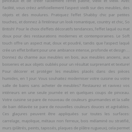
pinceaux et de créer facilement l’effet patiné, vieilli et vieilli. Avec
facilité, vous créez artificiellement l’aspect vieilli sur des meubles, des
objets et des moulures. Pratiquez l’effet Shabby chic par petites
touches, et donnez à l’intérieur un look romantique, country et chic, So
British! Pour le choix d’effets décoratifs tendances, l’effet laqué ou mat
doux pour des restaurations modernes et contemporaines. Le Soft
touch offre un aspect mat, doux et poudré, tandis que l’aspect laqué
crée un effet brillant pour une ambiance intense, profonde et design …
Donnez du charme aux meubles en bois, aux meubles anciens, aux
boiseries et aux objets oubliés pour un résultat surprenant et texture!
Pour décorer et protéger les meubles placés dans des pièces
humides, en 1 jour: Vous souhaitez moderniser votre cuisine ou votre
salle de bains sans acheter de meubles? Restaurez et ravivez vos
intérieurs en une seule journée et en quelques coups de pinceau.
Votre cuisine se pare de nouveau de couleurs gourmandes et la salle
de bain délavée se pare de nouvelles couleurs douces et agréables.
Ces glaçures peuvent être appliquées sur toutes les surfaces:
carrelage, majolique, métaux non ferreux, bois mélaminé ou stratifié,
murs (plâtrés, peints, tapissés, plaques de plâtre rugueux), cela permet