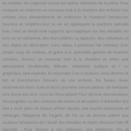
au mobilier de s’agencer à tous les autres éléments de la pièce. Pour
restaurer et redonner un nouveau look à la chambre des enfants: Vos
enfants vous demandent-ils de redécorer la chambre? Rendez-les
heureux et simplifiez-leur la vie en appliquant la peinture spéciale
bois. C’est un émail multi-supports qui s’applique sur des meubles en
bois ou en mélaminé, des murs plâtrés ou tapissés, des radiateurs et
des objets de décoration. Sans odeur, il préserve l’air intérieur. D’un
simple coup de rouleau, et grâce à la splendide gamme de nuances
colorées, donnez un nouveau look à la chambre et créez une
atmosphère inhabituelle, délicate, vitaminée, ludique et / ou
graphique, tant espérée. En associant 2 ou 3 couleurs, vous donnez le
ton et transformez l’univers de vos enfants. De beaux rêves
endormiront leurs nuits et leurs journées seront pleines de fantaisie.
Une chose est sûre: vous les ferez plaisir! Pour décorer des moulures,
des poignées ou des contours de miroirs et de cadres: il doit briller et il
doit y avoir plein de beaux reflets! Ajoutez une touche chatoyante et
mélangez l’élégance de l’argent, de l’or ou du bronze patiné aux
couleurs tendances de l’ émail des meubles et objets Rinnova Tutto ®
Speciale . Pour donner à vos intérieurs une ambiance chic et