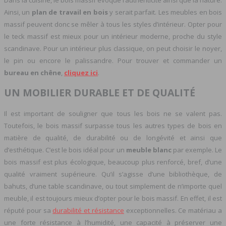
Dans la cuisine, le bois massif évoque l’authenticité ainsi que la nature.
Ainsi, un
plan de travail en bois
y serait parfait. Les meubles en bois
massif peuvent donc se mêler à tous les styles d’intérieur. Opter pour
le teck massif est mieux pour un intérieur moderne, proche du style
scandinave. Pour un intérieur plus classique, on peut choisir le noyer,
le pin ou encore le palissandre. Pour trouver et commander un
bureau en chêne
,
cliquez ici
.
UN MOBILIER DURABLE ET DE QUALITÉ
Il est important de souligner que tous les bois ne se valent pas.
Toutefois, le bois massif surpasse tous les autres types de bois en
matière de qualité, de durabilité ou de longévité et ainsi que
d’esthétique. C’est le bois idéal pour un
meuble blanc
par exemple. Le
bois massif est plus écologique, beaucoup plus renforcé, bref, d’une
qualité vraiment supérieure. Qu’il s’agisse d’une bibliothèque, de
bahuts, d’une table scandinave, ou tout simplement de n’importe quel
meuble, il est toujours mieux d’opter pour le bois massif. En effet, il est
réputé pour sa
durabilité et résistance
exceptionnelles. Ce matériau a
une forte résistance à l’humidité, une capacité à préserver une