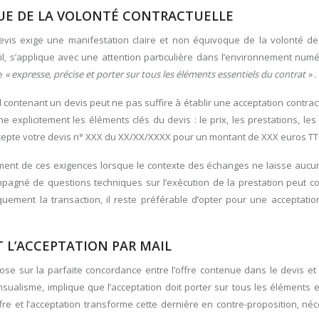
UE DE LA VOLONTÉ CONTRACTUELLE
devis exige une manifestation claire et non équivoque de la volonté de
vil, s’applique avec une attention particulière dans l’environnement num
re
« expresse, précise et porter sur tous les éléments essentiels du contrat »
.
 contenant un devis peut ne pas suffire à établir une acceptation contract
explicitement les éléments clés du devis : le prix, les prestations, les 
’accepte votre devis n° XXX du XX/XX/XXXX pour un montant de XXX euros TT
ment de ces exigences lorsque le contexte des échanges ne laisse aucu
compagné de questions techniques sur l’exécution de la prestation peut c
quement la transaction, il reste préférable d’opter pour une acceptation
 L’ACCEPTATION PAR MAIL
ose sur la parfaite concordance entre l’offre contenue dans le devis et 
sualisme, implique que l’acceptation doit porter sur tous les éléments 
fre et l’acceptation transforme cette dernière en contre-proposition, né