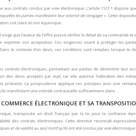
e aux contrats conclus par voie électronique. L’article 1127-1 dispose q
squelles les parties manifestent leur volonté de s’engager »
. Cette disposit
tion soit claire et non équivoque.
Il exige que l’auteur de l’offre puisse vérifier le détail de sa commande et s
r exprimer son acceptation. Ces exigences visent à protéger les partie
Dans le contexte d’un devis, ces conditions sont remplies lorsque le cl
r les contrats électroniques, permettant aux parties de démontrer leur ac
ion des devis acceptés par mail, car elle autorise l’utilisation des mé
ts probants. La jurisprudence applique ces principes avec une certain
’ils manifestent une volonté contractuelle suffisamment claire.
LE COMMERCE ÉLECTRONIQUE ET SA TRANSPOSITI
nique, transposée en droit français par la loi pour la confiance dan
alidité des contrats électroniques. Cette directive reconnaît expressé
iques et de validité au seul motif qu’ils ont été conclus par voie électronique