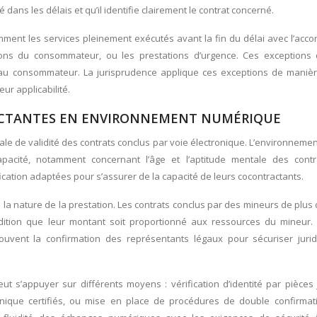
é dans les délais et qu’il identifie clairement le contrat concerné.
mment les services pleinement exécutés avant la fin du délai avec l’acc
ions du consommateur, ou les prestations d’urgence. Ces exceptions 
u consommateur. La jurisprudence applique ces exceptions de manière 
ur applicabilité.
RACTANTES EN ENVIRONNEMENT NUMÉRIQUE
ale de validité des contrats conclus par voie électronique. L’environnem
capacité, notamment concernant l’âge et l’aptitude mentale des contr
cation adaptées pour s’assurer de la capacité de leurs cocontractants.
e la nature de la prestation. Les contrats conclus par des mineurs de plus
ition que leur montant soit proportionné aux ressources du mineur. 
souvent la confirmation des représentants légaux pour sécuriser juri
 s’appuyer sur différents moyens : vérification d’identité par pièces j
ctronique certifiés, ou mise en place de procédures de double confirmat