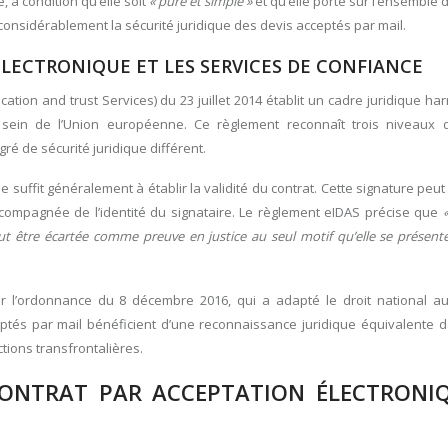
, à condition qu’elle soit
« pure et simple »
et qu’elle porte sur l’ensemble
 considérablement la sécurité juridique des devis acceptés par mail.
ÉLECTRONIQUE ET LES SERVICES DE CONFIANCE
cation and trust Services) du 23 juillet 2014 établit un cadre juridique h
au sein de l’Union européenne. Ce règlement reconnaît trois niveaux 
ré de sécurité juridique différent.
e suffit généralement à établir la validité du contrat. Cette signature peut
ccompagnée de l’identité du signataire. Le règlement eIDAS précise que
peut être écartée comme preuve en justice au seul motif qu’elle se présen
par l’ordonnance du 8 décembre 2016, qui a adapté le droit national a
ptés par mail bénéficient d’une reconnaissance juridique équivalente d
tions transfrontalières.
ONTRAT PAR ACCEPTATION ÉLECTRONI