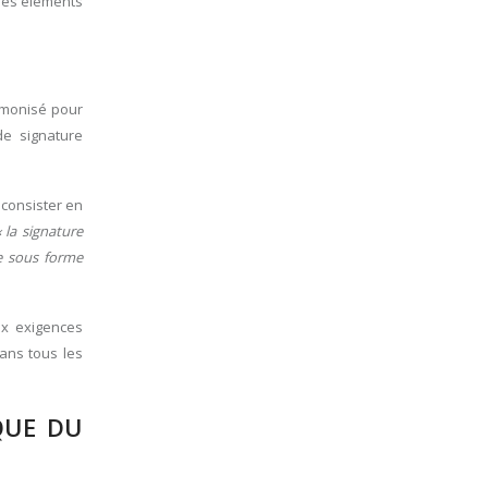
 des éléments
armonisé pour
de signature
 consister en
« la signature
te sous forme
ux exigences
ans tous les
QUE DU