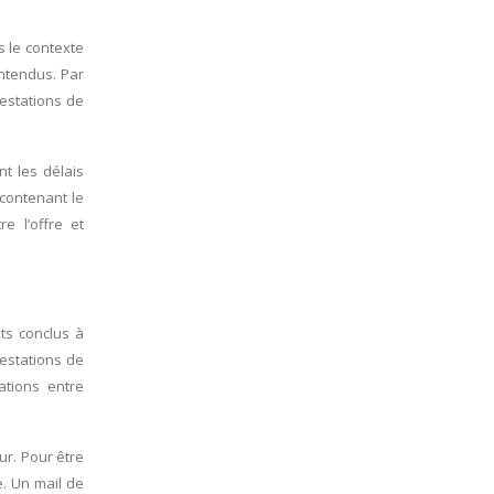
s le contexte
entendus. Par
restations de
nt les délais
 contenant le
e l’offre et
ts conclus à
restations de
ations entre
ur. Pour être
e. Un mail de