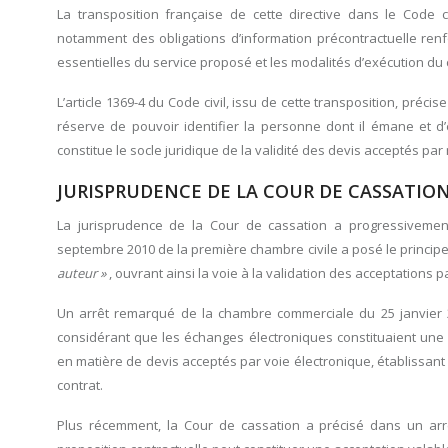
La transposition française de cette directive dans le Code ci
notamment des obligations d’information précontractuelle renfo
essentielles du service proposé et les modalités d’exécution du 
L’article 1369-4 du Code civil, issu de cette transposition, préci
réserve de pouvoir identifier la personne dont il émane et d’ê
constitue le socle juridique de la validité des devis acceptés par 
JURISPRUDENCE DE LA COUR DE CASSATIO
La jurisprudence de la Cour de cassation a progressivement
septembre 2010 de la première chambre civile a posé le princip
auteur »
, ouvrant ainsi la voie à la validation des acceptations pa
Un arrêt remarqué de la chambre commerciale du 25 janvier 2
considérant que les échanges électroniques constituaient une m
en matière de devis acceptés par voie électronique, établissant
contrat.
Plus récemment, la Cour de cassation a précisé dans un ar