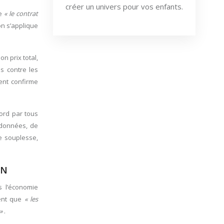
créer un univers pour vos enfants.
ue
« le contrat
ion s’applique
on prix total,
s contre les
ient confirme
cord par tous
tadonnées, de
e souplesse,
ON
s l’économie
ment que
« les
 »
.