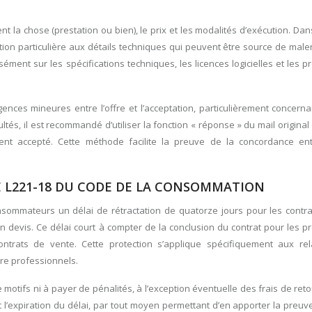
 la chose (prestation ou bien), le prix et les modalités d’exécution. Dan
tion particulière aux détails techniques qui peuvent être source de mal
sément sur les spécifications techniques, les licences logicielles et les p
nces mineures entre l’offre et l’acceptation, particulièrement concerna
ltés, il est recommandé d’utiliser la fonction « réponse » du mail original
nt accepté. Cette méthode facilite la preuve de la concordance entr
E L221-18 DU CODE DE LA CONSOMMATION
sommateurs un délai de rétractation de quatorze jours pour les contra
n devis. Ce délai court à compter de la conclusion du contrat pour les p
ntrats de vente. Cette protection s’applique spécifiquement aux rel
re professionnels.
e motifs ni à payer de pénalités, à l’exception éventuelle des frais de reto
nt l’expiration du délai, par tout moyen permettant d’en apporter la preuv