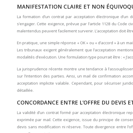
MANIFESTATION CLAIRE ET NON ÉQUIVOQ
La formation d’un contrat par acceptation électronique d’un 
s’engager. Cette exigence, prévue par l’article 1128 du Code ci
malentendus peuvent facilement survenir. L’acceptation doit êt
En pratique, une simple réponse « OK » ou « d’accord » à un mail
Les tribunaux exigent généralement que l’acceptation mentionne 
modalités d’exécution. Une formulation type pourrait être : « J
La jurisprudence récente montre une tendance à l’assouplisse
sur l’intention des parties. Ainsi, un mail de confirmation ac
acceptation implicite valable. Cependant, pour sécuriser juridi
détaillée.
CONCORDANCE ENTRE L’OFFRE DU DEVIS ET
La validité d’un contrat formé par acceptation électronique rep
exprimée par mail. Cette exigence, issue du principe de consen
devis sans modification ni réserve. Toute divergence entre l’of