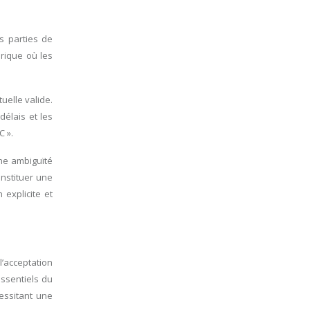
s parties de
érique où les
uelle valide.
délais et les
C ».
ne ambiguïté
onstituer une
 explicite et
l’acceptation
essentiels du
cessitant une