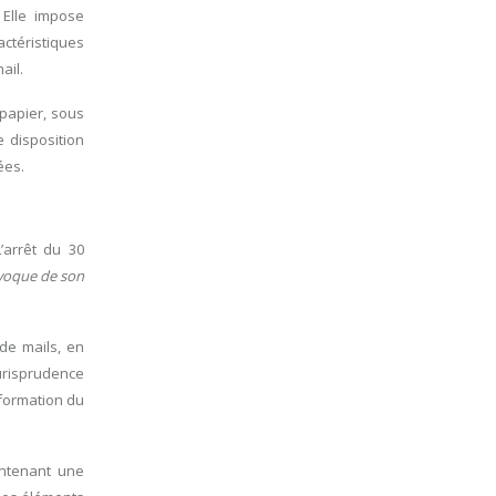
 Elle impose
actéristiques
ail.
 papier, sous
e disposition
ées.
’arrêt du 30
ivoque de son
de mails, en
jurisprudence
 formation du
ontenant une