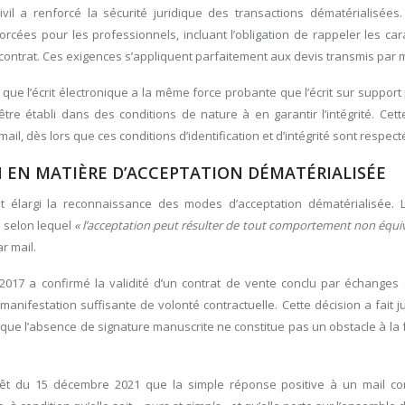
vil a renforcé la sécurité juridique des transactions dématérialisées.
rcées pour les professionnels, incluant l’obligation de rappeler les car
contrat. Ces exigences s’appliquent parfaitement aux devis transmis par m
se que l’écrit électronique a la même force probante que l’écrit sur support
tre établi dans des conditions de nature à en garantir l’intégrité. Cett
mail, dès lors que ces conditions d’identification et d’intégrité sont respect
N EN MATIÈRE D’ACCEPTATION DÉMATÉRIALISÉE
 élargi la reconnaissance des modes d’acceptation dématérialisée. L
e selon lequel
« l’acceptation peut résulter de tout comportement non équ
r mail.
017 a confirmé la validité d’un contrat de vente conclu par échanges 
anifestation suffisante de volonté contractuelle. Cette décision a fait 
 que l’absence de signature manuscrite ne constitue pas un obstacle à la
rêt du 15 décembre 2021 que la simple réponse positive à un mail c