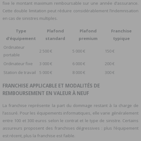
fixe le montant maximum remboursable sur une année d’assurance.
Cette double limitation peut réduire considérablement l’indemnisation
en cas de sinistres multiples.
Type
Plafond
Plafond
Franchise
d’équipement
standard
premium
typique
Ordinateur
2 500 €
5 000 €
150 €
portable
Ordinateur fixe
3 000 €
6 000 €
200 €
Station de travail
5 000 €
8 000 €
300 €
FRANCHISE APPLICABLE ET MODALITÉS DE
REMBOURSEMENT EN VALEUR À NEUF
La franchise représente la part du dommage restant à la charge de
l’assuré. Pour les équipements informatiques, elle varie généralement
entre 100 et 300 euros selon le contrat et le type de sinistre. Certains
assureurs proposent des franchises dégressives : plus l’équipement
est récent, plus la franchise est faible.