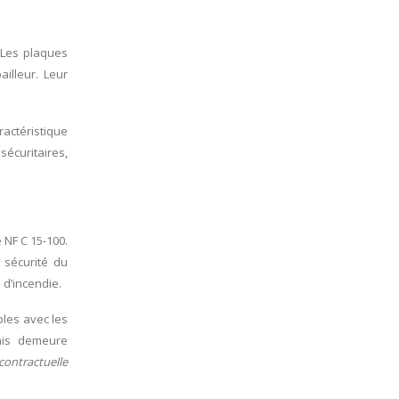
 Les plaques
illeur. Leur
actéristique
sécuritaires,
 NF C 15-100.
a sécurité du
d’incendie.
bles avec les
mais demeure
contractuelle