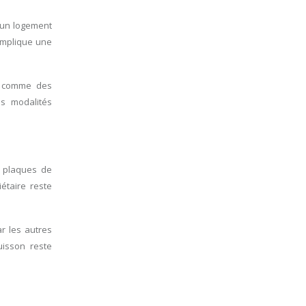
 un logement
implique une
es comme des
es modalités
s plaques de
étaire reste
r les autres
uisson reste