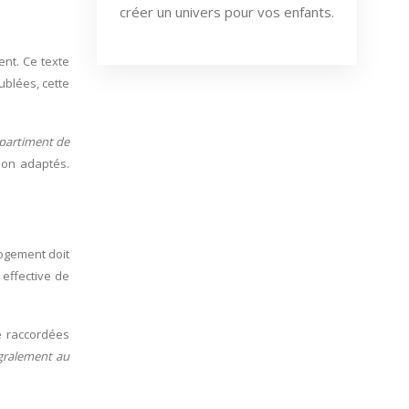
créer un univers pour vos enfants.
ent. Ce texte
ublées, cette
mpartiment de
sson adaptés.
logement doit
 effective de
e raccordées
gralement au