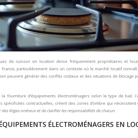
ues de cuisson en location divise fréquemment propriétaires et locat
France, particulièrement dans un contexte où le marché locatif connaît
ion peuvent générer des conflits coûteux et des situations de blocage p
t la fourniture d’équipements électroménagers selon le type de bail. C
les spécificités contractuelles, créent des zones d’ombre qui nécessiten
des litiges onéreux et de clarifier les responsabilités de chacun
.
D’ÉQUIPEMENTS ÉLECTROMÉNAGERS EN LO