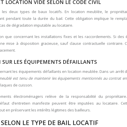
 LOCATION VIDE SELON LE CODE CIVIL
e les deux types de baux locatifs. En location meublée, le propriéta
nt pendant toute la durée du bail. Cette obligation implique le remp
 cas de dégradation imputable au locataire.
ation que concernant les installations fixes et les raccordements. Si de
ne mise à disposition gracieuse, sauf clause contractuelle contraire. 
placement.
N SUR LES ÉQUIPEMENTS DÉFAILLANTS
cernant les équipements défaillants en location meublée. Dans un arrêt 
t meublé est tenu de maintenir les équipements mentionnés au contrat en
plaques de cuisson.
ments électroménagers relève de la responsabilité du propriétaire
défaut d’entretien manifeste peuvent être imputées au locataire. Ce
out en préservant les intérêts légitimes des bailleurs.
SELON LE TYPE DE BAIL LOCATIF