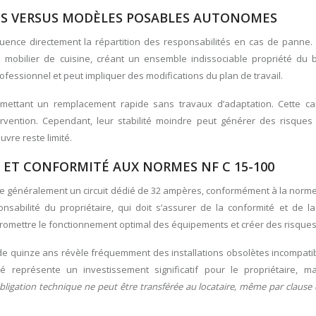
ES VERSUS MODÈLES POSABLES AUTONOMES
uence directement la répartition des responsabilités en cas de panne.
 mobilier de cuisine, créant un ensemble indissociable propriété du ba
ofessionnel et peut impliquer des modifications du plan de travail.
rmettant un remplacement rapide sans travaux d’adaptation. Cette car
ntervention. Cependant, leur stabilité moindre peut générer des risques 
vre reste limité.
 ET CONFORMITÉ AUX NORMES NF C 15-100
ge généralement un circuit dédié de 32 ampères, conformément à la norme
onsabilité du propriétaire, qui doit s’assurer de la conformité et de l
omettre le fonctionnement optimal des équipements et créer des risques 
s de quinze ans révèle fréquemment des installations obsolètes incompati
 représente un investissement significatif pour le propriétaire, 
bligation technique ne peut être transférée au locataire, même par clause 