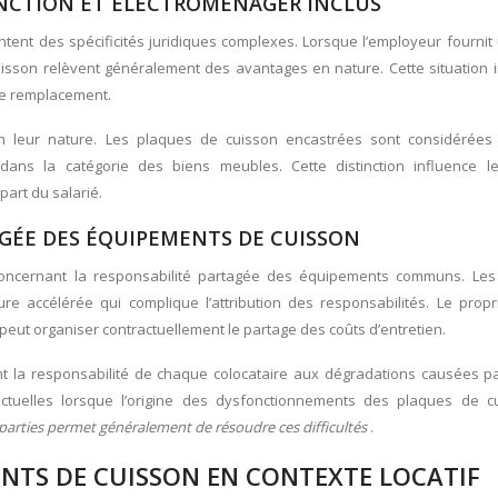
NCTION ET ÉLECTROMÉNAGER INCLUS
ent des spécificités juridiques complexes. Lorsque l’employeur fournit
cuisson relèvent généralement des avantages en nature. Cette situation 
 le remplacement.
lon leur nature. Les plaques de cuisson encastrées sont considéré
dans la catégorie des biens meubles. Cette distinction influence l
part du salarié.
GÉE DES ÉQUIPEMENTS DE CUISSON
 concernant la responsabilité partagée des équipements communs. Le
re accélérée qui complique l’attribution des responsabilités. Le propri
eut organiser contractuellement le partage des coûts d’entretien.
nt la responsabilité de chaque colocataire aux dégradations causées pa
lictuelles lorsque l’origine des dysfonctionnements des plaques de c
arties permet généralement de résoudre ces difficultés
.
NTS DE CUISSON EN CONTEXTE LOCATIF