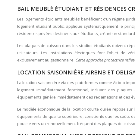
BAIL MEUBLÉ ÉTUDIANT ET RÉSIDENCES CR
Les logements étudiants meublés bénéficient d’un régime juridiq
logement étudiant public, applique systématiquement le princ
résidences privées destinées aux étudiants, créant un standar
Les plaques de cuisson dans les studios étudiants doivent répo
utilisateurs. Les installations électriques font l’objet de 
exclusivement au gestionnaire.
Cette approche protectrice reflèt
LOCATION SAISONNIÈRE AIRBNB ET OBLI
La location saisonnière via des plateformes comme Airbnb impo
logement immédiatement fonctionnel, incluant des plaques 
équipements génère immédiatement des réclamations et des év
Le modèle économique de la location courte durée repose sur la
équipements de qualité supérieure, conscients que les coûts d
pousse vers un renouvellement fréquent des plaques de cuisson