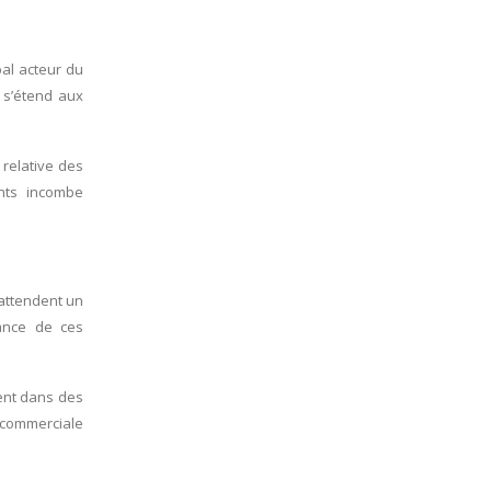
pal acteur du
 s’étend aux
 relative des
ants incombe
attendent un
lance de ces
ment dans des
 commerciale