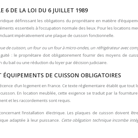
 6 DE LA LOI DU 6 JUILLET 1989
e juridique définissant les obligations du propriétaire en matière d’équipem
éments essentiels à l’occupation normale des lieux. Pour les locations me
incluant impérativement une plaque de cuisson fonctionnelle.
que de cuisson, un four ou un four à micro-ondes, un réfrigérateur avec co
guïté : le propriétaire doit obligatoirement fournir des moyens de cui
du bail ou une réduction du loyer par décision judiciaire.
ET ÉQUIPEMENTS DE CUISSON OBLIGATOIRES
décence d’un logement en France. Ce texte réglementaire établit que tout 
cuisson. En location meublée, cette exigence se traduit par la fourniture
ment et les raccordements sont requis.
ncernant l’installation électrique. Les plaques de cuisson doivent êtr
trique adaptée à leur puissance.
Cette obligation technique incombe inté