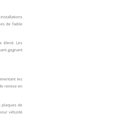
nstallations
es de faible
s élevé. Les
gnant-gagnant
limentant les
 de remise en
es plaques de
pour vétusté