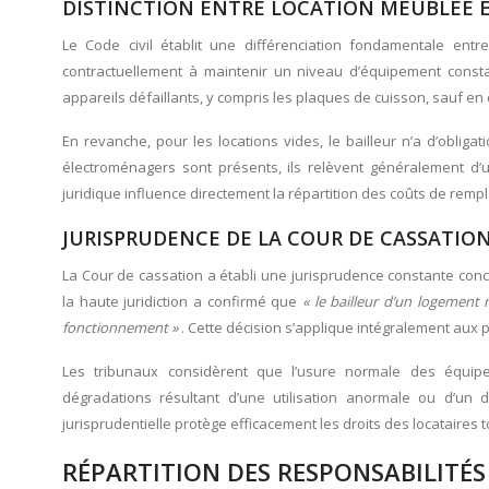
DISTINCTION ENTRE LOCATION MEUBLÉE ET
Le Code civil établit une différenciation fondamentale entr
contractuellement à maintenir un niveau d’équipement consta
appareils défaillants, y compris les plaques de cuisson, sauf en
En revanche, pour les locations vides, le bailleur n’a d’oblig
électroménagers sont présents, ils relèvent généralement d’u
juridique influence directement la répartition des coûts de rem
JURISPRUDENCE DE LA COUR DE CASSATIO
La Cour de cassation a établi une jurisprudence constante con
la haute juridiction a confirmé que
« le bailleur d’un logemen
fonctionnement »
. Cette décision s’applique intégralement aux 
Les tribunaux considèrent que l’usure normale des équipe
dégradations résultant d’une utilisation anormale ou d’un 
jurisprudentielle protège efficacement les droits des locataires t
RÉPARTITION DES RESPONSABILITÉS 