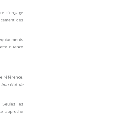
ire s’engage
lacement des
s équipements
Cette nuance
de référence,
 bon état de
. Seules les
tte approche