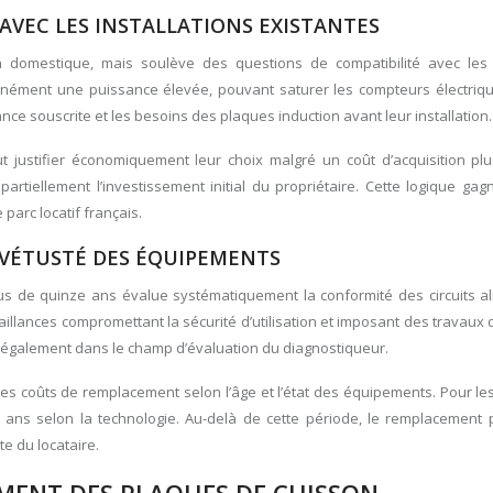
AVEC LES INSTALLATIONS EXISTANTES
on domestique, mais soulève des questions de compatibilité avec les i
nément une puissance élevée, pouvant saturer les compteurs électriqu
sance souscrite et les besoins des plaques induction avant leur installation.
t justifier économiquement leur choix malgré un coût d’acquisition plu
partiellement l’investissement initial du propriétaire. Cette logique ga
parc locatif français.
 VÉTUSTÉ DES ÉQUIPEMENTS
 plus de quinze ans évalue systématiquement la conformité des circuits a
illances compromettant la sécurité d’utilisation et imposant des travaux
 également dans le champ d’évaluation du diagnostiqueur.
 des coûts de remplacement selon l’âge et l’état des équipements. Pour l
e ans selon la technologie. Au-delà de cette période, le remplacement 
e du locataire.