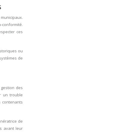
S
 municipaux.
n-conformité.
especter ces
storiques ou
s systèmes de
 gestion des
r un trouble
s contenants
énératrice de
s avant leur