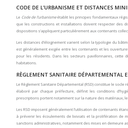
CODE DE L’URBANISME ET DISTANCES MIN
Le
Code de l’urbanisme
établit les principes fondamentaux régis
que les constructions et installations doivent respecter des d
dispositions s’appliquent particulièrement aux contenants colle
Les distances d’éloignement varient selon la typologie du bâti
est généralement exigée entre les contenants et les ouvertures 
pour les résidents. Dans les secteurs pavillonnaires, cette
habitations.
RÈGLEMENT SANITAIRE DÉPARTEMENTAL ET
Le Règlement Sanitaire Départemental (RSD) constitue le socle 
élaboré par chaque préfecture, définit les conditions d’hygi
prescriptions portent notamment sur la nature des matériaux, les 
Les RSD imposent généralement l’utilisation de contenants éta
à prévenir les écoulements de lixiviats et la prolifération d
sanctions administratives, notamment des mises en demeure asso