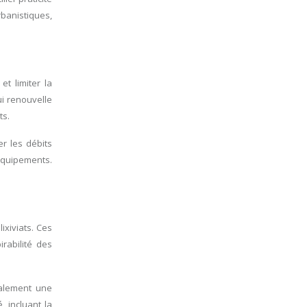
rbanistiques,
t limiter la
ui renouvelle
ts.
r les débits
 équipements.
ixiviats. Ces
rabilité des
ralement une
, incluant la