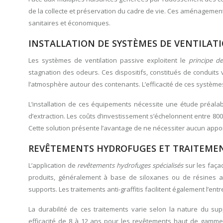
de la collecte et préservation du cadre de vie. Ces aménagemen
sanitaires et économiques.
INSTALLATION DE SYSTÈMES DE VENTILATI
Les systèmes de ventilation passive exploitent le
principe d
stagnation des odeurs. Ces dispositifs, constitués de conduits 
l’atmosphère autour des contenants. L’efficacité de ces système
L’installation de ces équipements nécessite une étude préala
d’extraction. Les coûts d’investissement s’échelonnent entre 800
Cette solution présente l’avantage de ne nécessiter aucun appor
REVÊTEMENTS HYDROFUGES ET TRAITEMENT
L’application de
revêtements hydrofuges spécialisés
sur les faça
produits, généralement à base de siloxanes ou de résines ac
supports. Les traitements anti-graffitis facilitent également l’en
La durabilité de ces traitements varie selon la nature du sup
efficacité de 8 à 12 ans pour les revêtements haut de gamme. 