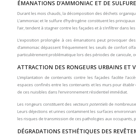
ÉMANATIONS D’AMMONIAC ET DE SULFURE 
Durant les mois chauds, la décomposition des déchets organiq
L’ammoniac et le sulfure d’hydrogène constituent les principa
l’air, tendent à stagner contre les façades et à s’infiltrer dans l
L’exposition prolongée à ces émanations peut provoquer des i
d’ammoniac dépassent fréquemment les seuils de confort olfacti
particulièrement problématique lors des périodes de canicule, 
ATTRACTION DES RONGEURS URBAINS ET V
L’implantation de contenants contre les façades facilite l’ac
espaces confinés entre les contenants et les murs pour établir d
de ces nuisibles dans l’environnement résidentiel immédiat.
Les rongeurs constituent des
vecteurs potentiels
de nombreuses 
Leurs déjections et urines contaminent les surfaces environnant
les risques de transmission de ces pathologies aux occupants, p
DÉGRADATIONS ESTHÉTIQUES DES REVÊTE