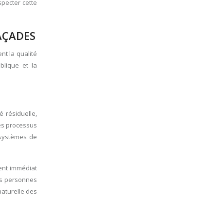
specter cette
AÇADES
nt la qualité
blique et la
 résiduelle,
Ces processus
 systèmes de
ment immédiat
es personnes
naturelle des