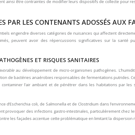
vent ainsi être contraintes de modifier leurs dispositifs de collecte pour re
ES PAR LES CONTENANTS ADOSSÉS AUX F
tiels engendre diverses catégories de nuisances qui affectent directeme
és, peuvent avoir des répercussions significatives sur la santé pu
ATHOGÈNES ET RISQUES SANITAIRES
favorable
au développement de micro-organismes pathogènes. L’humidité
lication de bactéries anaérobies responsables de fermentations putrides. 
contaminer l’air ambiant et de pénétrer dans les habitations par les
ce d’Escherichia coli, de Salmonella et de Clostridium dans l’environne
 provoquer des infections gastro-intestinales, particulièrement chez l
ontre les façades accentue cette problématique en limitant la dispersion 