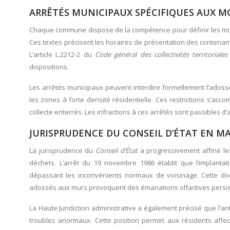
ARRÊTÉS MUNICIPAUX SPÉCIFIQUES AUX M
Chaque commune dispose de la compétence pour définir les moda
Ces textes précisent les horaires de présentation des contenan
L’article L.2212-2 du
Code général des collectivités territoriale
dispositions.
Les arrêtés municipaux peuvent interdire formellement l’adoss
les zones à forte densité résidentielle. Ces restrictions s’acc
collecte enterrés. Les infractions à ces arrêtés sont passibles 
JURISPRUDENCE DU CONSEIL D’ÉTAT EN M
La jurisprudence du
Conseil d’État
a progressivement affiné le
déchets. L’arrêt du 19 novembre 1986 établit que l’implant
dépassant les inconvénients normaux de voisinage. Cette doctr
adossés aux murs provoquent des émanations olfactives persis
La Haute Juridiction administrative a également précisé que l’anté
troubles anormaux. Cette position permet aux résidents affec