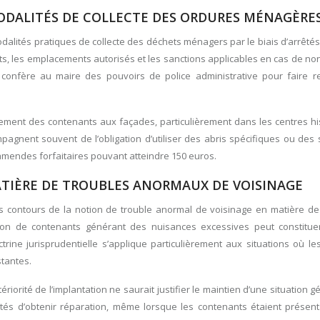
ODALITÉS DE COLLECTE DES ORDURES MÉNAGÈRE
lités pratiques de collecte des déchets ménagers par le biais d’arrêtés
ts, les emplacements autorisés et les sanctions applicables en cas de no
s
confère au maire des pouvoirs de police administrative pour faire r
ement des contenants aux façades, particulièrement dans les centres hi
ompagnent souvent de l’obligation d’utiliser des abris spécifiques ou de
d’amendes forfaitaires pouvant atteindre 150 euros.
ATIÈRE DE TROUBLES ANORMAUX DE VOISINAGE
s contours de la notion de trouble anormal de voisinage en matière de
ation de contenants générant des nuisances excessives peut constitue
ine jurisprudentielle s’applique particulièrement aux situations où le
tantes.
riorité de l’implantation ne saurait justifier le maintien d’une situation g
tés d’obtenir réparation, même lorsque les contenants étaient présent