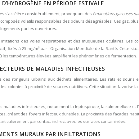
D’HYDROGÈNE EN PÉRIODE ESTIVALE
ues s’accélère considérablement, provoquant des
émanations gazeuses n
ux composés volatils responsables des odeurs désagréables. Ces gaz, plu
es logements par les ouvertures.
rritations des voies respiratoires et des muqueuses oculaires. Les co
f, fixés à 25 mg/m³ par l’Organisation Mondiale de la Santé. Cette situ
où les températures élevées amplifient les phénomènes de fermentation.
ECTEURS DE MALADIES INFECTIEUSES
cès des rongeurs urbains aux déchets alimentaires. Les rats et souris e
es colonies à proximité de sources nutritives. Cette situation favorise la 
maladies infectieuses, notamment la leptospirose, la salmonellose et l
es, créant des foyers infectieux durables. La proximité des façades habi
articulièrement par contact indirect avec les surfaces contaminées.
MENTS MURAUX PAR INFILTRATIONS