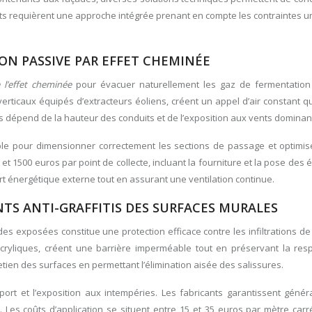
ts requièrent une approche intégrée prenant en compte les contraintes u
ON PASSIVE PAR EFFET CHEMINÉE
e l’effet cheminée
pour évacuer naturellement les gaz de fermentation e
verticaux équipés d’extracteurs éoliens, créent un appel d’air constant q
s dépend de la hauteur des conduits et de l’exposition aux vents dominan
ble pour dimensionner correctement les sections de passage et optimise
 et 1500 euros par point de collecte, incluant la fourniture et la pose des
t énergétique externe tout en assurant une ventilation continue.
S ANTI-GRAFFITIS DES SURFACES MURALES
des exposées constitue une protection efficace contre les infiltrations de l
ryliques, créent une barrière imperméable tout en préservant la respi
tretien des surfaces en permettant l’élimination aisée des salissures.
port et l’exposition aux intempéries. Les fabricants garantissent géné
Les coûts d’application se situent entre 15 et 35 euros par mètre carré