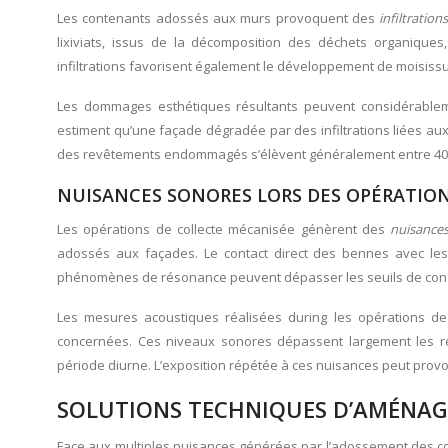
Les contenants adossés aux murs provoquent des
infiltratio
lixiviats, issus de la décomposition des déchets organiques
infiltrations favorisent également le développement de moisissu
Les dommages esthétiques résultants peuvent considérableme
estiment qu’une façade dégradée par des infiltrations liées au
des revêtements endommagés s’élèvent généralement entre 40 et
NUISANCES SONORES LORS DES OPÉRATIO
Les opérations de collecte mécanisée génèrent des
nuisances
adossés aux façades. Le contact direct des bennes avec les
phénomènes de résonance peuvent dépasser les seuils de confor
Les mesures acoustiques réalisées during les opérations de 
concernées. Ces niveaux sonores dépassent largement les re
période diurne. L’exposition répétée à ces nuisances peut provo
SOLUTIONS TECHNIQUES D’AMÉNA
Face aux multiples nuisances générées par l’adossement des con