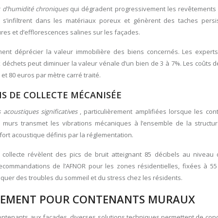
ns d’humidité chroniques
qui dégradent progressivement les revêtements
, s’infiltrent dans les matériaux poreux et génèrent des taches persi
res et d’efflorescences salines sur les façades.
nt déprécier la valeur immobilière des biens concernés. Les experts
x déchets peut diminuer la valeur vénale d’un bien de 3 à 7%. Les coûts 
 80 euros par mètre carré traité.
NS DE COLLECTE MÉCANISÉE
 acoustiques significatives
, particulièrement amplifiées lorsque les co
 murs transmet les vibrations mécaniques à l’ensemble de la structur
t acoustique définis par la réglementation.
collecte révèlent des pics de bruit atteignant 85 décibels au niveau
commandations de l’AFNOR pour les zones résidentielles, fixées à 55
quer des troubles du sommeil et du stress chez les résidents.
GEMENT POUR CONTENANTS MURAUX
tenants aux façades, diverses solutions techniques permettent de concil