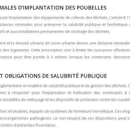
IMALES D’IMPLANTATION DES POUBELLES
sant l’implantation des équipements de collecte des déchets. L’article R.1
istances minimales pour préserver la salubrité publique et l’esthétique
ctifs et aux installations permanentes de stockage des déchets.
ment et la densité urbaine. En zone urbaine dense, une distance minimal
des logements. Cette prescription vise à limiter les nuisances olfactives
 distance peut être portée à 5 mètres lorsque les contenants desserve
 OBLIGATIONS DE SALUBRITÉ PUBLIQUE
réglementaire en matière de
salubrité publique
et de gestion des déchets.
ène à respecter pour l’implantation et l’utilisation des contenants à 
modalités de nettoyage et les dispositifs de protection contre les nuisibl
nches et lavables, équipés de systèmes de fermeture hermétique. Ces exi
e micro-organismes pathogènes. Le non-respect de ces dispositions peut 
rties d’astreintes financières.