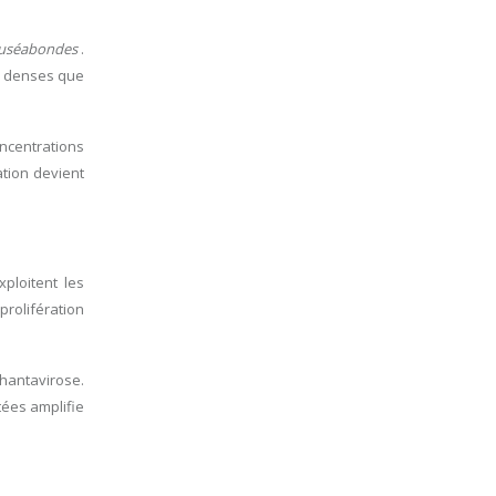
auséabondes
.
s denses que
ncentrations
ation devient
xploitent les
prolifération
’hantavirose.
tées amplifie