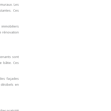
 muraux. Les
stantes. Ces
 immobiliers
de rénovation
ntenants sont
e bâtie. Ces
 des façades
 décibels en
ier praticité