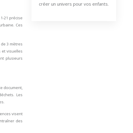
créer un univers pour vos enfants.
11-21 précise
 urbaine. Ces
e de 3 mètres
 et visuelles
nt plusieurs
 Ce document,
déchets. Les
es.
gences visent
entraîner des