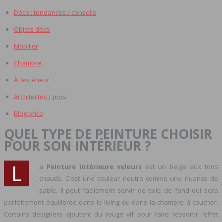
Déco : tendances / conseils
Objets déco
Mobilier
Chambre
À l’extérieur
Architectes / pros
Blog brico
QUEL TYPE DE PEINTURE CHOISIR
POUR SON INTÉRIEUR ?
L
a
Peinture intérieure velours
est un beige aux tons
chauds. C’est une couleur neutre comme une nuance de
sable. Il peut facilement servir de toile de fond qui sera
parfaitement équilibrée dans le living ou dans la chambre à coucher.
Certains designers ajoutent du rouge vif pour faire ressortir l’effet