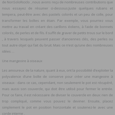
de NonSoloRiciclo , nous avons reçu de nombreuses contributions que
nous essayez de résumer ci-dessous.Juste quelques rubans et
tempera, peut-être avec des pastels colorés et un peu de colle, pour
transformer les boîtes en étain. Par exemple, vous pourriez vous
mettre au travail en créant des carillons éoliens, à l’aide de bonnets
colorés, de perles et de fils. Il suffit de graver de petits trous sur le bord
, à travers lesquels peuvent passer d’anciennes clés, des perles ou
tout autre objet qui fait du bruit. Mais ce n’est qu’une des nombreuses
idées …
Une mangeoire à oiseaux
Les amoureux de la nature, quant à eux, ont la possibilité d’exploiter la
polyvalence d’une boîte de conserve pour créer une mangeoire à
oiseaux : dans ce cas, cependant, non seulement le pot est récupéré,
mais aussi son couvercle, qui doit être utilisé pour fermer le entrée.
Pour ce faire, il est nécessaire de diviser le couvercle en deux: rien de
trop compliqué, comme vous pouvez le deviner. Ensuite, placez
simplement le pot en position horizontale et soutenez-le avec une
corde interne .