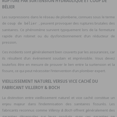
RUPTURE PAR SURTENSION HYDRAULIQUE ET COUP DE
BÉLIER
Les surpressions dans le réseau de plomberie, connues sous le terme
de
, peuvent provoquer des ruptures brutales des
coup de bélier
sanitaires. Ce phénomène survient typiquement lors de la fermeture
rapide d’un robinet ou du dysfonctionnement d’un réducteur de
pression.
Ces incidents sont généralement bien couverts par les assurances, car
ils résultent d’un événement soudain et imprévisible. Vous devez
toutefois être en mesure de prouver le lien entre la surtension et la
fissure, ce qui peut nécessiter l’intervention d’un plombier expert.
VIEILLISSEMENT NATUREL VERSUS VICE CACHÉ DU
FABRICANT VILLEROY & BOCH
La distinction entre vieillissement naturel et vice caché constitue un
enjeu majeur dans l’indemnisation des sanitaires fissurés. Les
fabricants reconnus comme
Villeroy & Boch
offrent généralement des
garanties décennales sur leurs produits, mais ces garanties ne