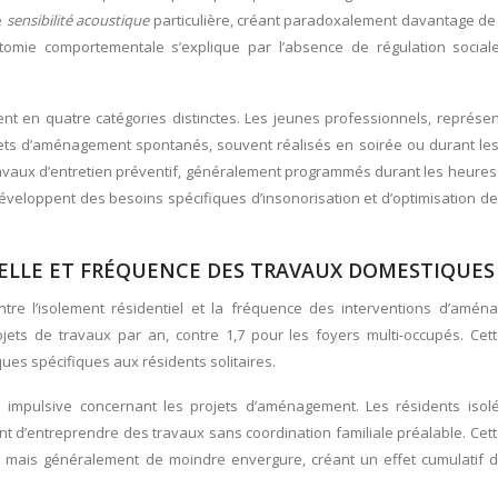
e
sensibilité acoustique
particulière, créant paradoxalement davantage de 
otomie comportementale s’explique par l’absence de régulation social
nt en quatre catégories distinctes. Les jeunes professionnels, représe
ets d’aménagement spontanés, souvent réalisés en soirée ou durant le
 travaux d’entretien préventif, généralement programmés durant les heures
développent des besoins spécifiques d’insonorisation et d’optimisation d
ELLE ET FRÉQUENCE DES TRAVAUX DOMESTIQUES
ntre l’isolement résidentiel et la fréquence des interventions d’amén
s de travaux par an, contre 1,7 pour les foyers multi-occupés. Cett
es spécifiques aux résidents solitaires.
on impulsive concernant les projets d’aménagement. Les résidents isol
nt d’entreprendre des travaux sans coordination familiale préalable. Ce
es mais généralement de moindre envergure, créant un effet cumulatif 