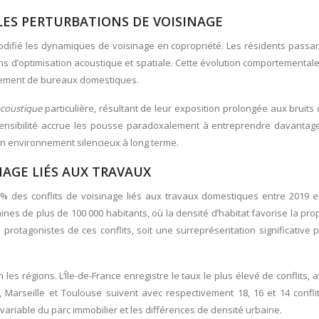
LES PERTURBATIONS DE VOISINAGE
odifié les dynamiques de voisinage en copropriété. Les résidents passa
 d’optimisation acoustique et spatiale. Cette évolution comportemental
gement de bureaux domestiques.
 acoustique
particulière, résultant de leur exposition prolongée aux bruits
 sensibilité accrue les pousse paradoxalement à entreprendre davantag
un environnement silencieux à long terme.
NAGE LIÉS AUX TRAVAUX
 des conflits de voisinage liés aux travaux domestiques entre 2019 et
es de plus de 100 000 habitants, où la densité d’habitat favorise la pr
rotagonistes de ces conflits, soit une surreprésentation significative 
s régions. L’Île-de-France enregistre le taux le plus élevé de conflits, av
Marseille et Toulouse suivent avec respectivement 18, 16 et 14 confli
variable du parc immobilier et les différences de densité urbaine.