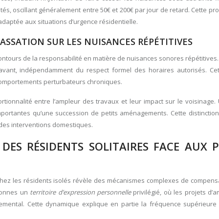
atés, oscillant généralement entre 50€ et 200€ par jour de retard. Cette pro
adaptée aux situations d’urgence résidentielle.
ASSATION SUR LES NUISANCES RÉPÉTITIVES
ontours de la responsabilité en matière de nuisances sonores répétitives. 
ravant, indépendamment du respect formel des horaires autorisés. Cet
x comportements perturbateurs chroniques.
rtionnalité entre l’ampleur des travaux et leur impact sur le voisinage.
mportantes qu’une succession de petits aménagements. Cette distinctio
e des interventions domestiques.
ES RÉSIDENTS SOLITAIRES FACE AUX P
ez les résidents isolés révèle des mécanismes complexes de compensa
rsonnes un
territoire d’expression personnelle
privilégié, où les projets 
nemental. Cette dynamique explique en partie la fréquence supérieure