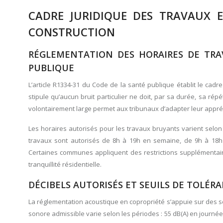
CADRE JURIDIQUE DES TRAVAUX E
CONSTRUCTION
RÉGLEMENTATION DES HORAIRES DE TRAV
PUBLIQUE
L’article R1334-31 du Code de la santé publique établit le cadr
stipule qu’aucun bruit particulier ne doit, par sa durée, sa répét
volontairement large permet aux tribunaux d’adapter leur appréc
Les horaires autorisés pour les travaux bruyants varient selon
travaux sont autorisés de 8h à 19h en semaine, de 9h à 18h le
Certaines communes appliquent des restrictions supplémenta
tranquillité résidentielle.
DÉCIBELS AUTORISÉS ET SEUILS DE TOLÉ
La réglementation acoustique en copropriété s’appuie sur des s
sonore admissible varie selon les périodes : 55 dB(A) en journée