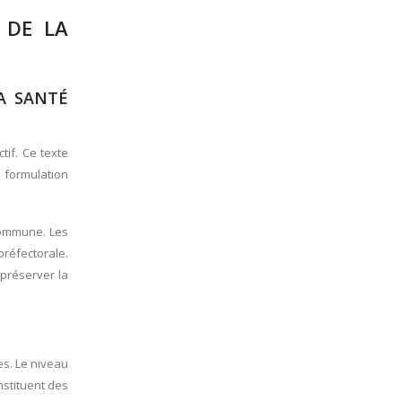
 DE LA
A SANTÉ
tif. Ce texte
e formulation
 commune. Les
réfectorale.
 préserver la
es. Le niveau
nstituent des