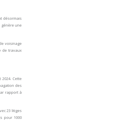
nt désormais
e génère une
 de voisinage
e de travaux
 2024. Cette
opagation des
par rapport à
ec 23 litiges
ts pour 1000