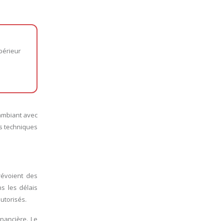
périeur
 ambiant avec
es techniques
révoient des
s les délais
utorisés.
inancière. Le