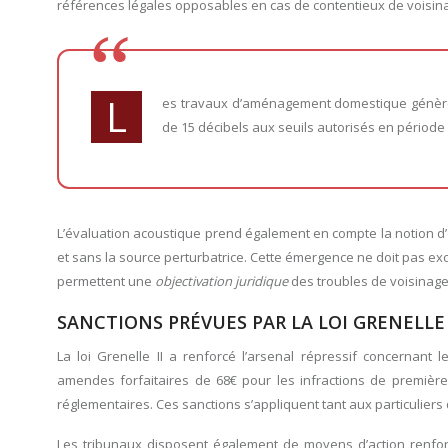
références légales opposables en cas de contentieux de voisin
L
es travaux d’aménagement domestique génèren
de 15 décibels aux seuils autorisés en période
L’évaluation acoustique prend également en compte la notion d
et sans la source perturbatrice. Cette émergence ne doit pas exc
permettent une
objectivation juridique
des troubles de voisinage,
SANCTIONS PRÉVUES PAR LA LOI GRENELLE
La loi Grenelle II a renforcé l’arsenal répressif concernant 
amendes forfaitaires de 68€ pour les infractions de premièr
réglementaires. Ces sanctions s’appliquent tant aux particulier
Les tribunaux disposent également de moyens d’action renforcé