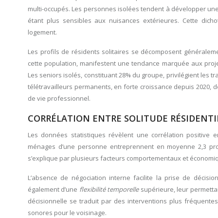
multi-occupés. Les personnes isolées tendent à développer un
étant plus sensibles aux nuisances extérieures. Cette dich
logement.
Les profils de résidents solitaires se décomposent généraleme
cette population, manifestent une tendance marquée aux proj
Les seniors isolés, constituant 28% du groupe, privilégient les
télétravailleurs permanents, en forte croissance depuis 2020, 
de vie professionnel.
CORRÉLATION ENTRE SOLITUDE RÉSIDENTI
Les données statistiques révèlent une corrélation positive e
ménages d’une personne entreprennent en moyenne 2,3 projet
s’explique par plusieurs facteurs comportementaux et économiqu
L’absence de négociation interne facilite la prise de décisi
également d’une
flexibilité temporelle
supérieure, leur permetta
décisionnelle se traduit par des interventions plus fréquent
sonores pour le voisinage.