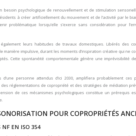
un besoin psychologique de renouvellement et de stimulation sensoriell
ésidents à créer artificiellement du mouvement et de l’activité par le bia
nir problématique lorsqu’elle s’exerce sans considération pour l’e
ce également leurs habitudes de travaux domestiques. Libérés des co
 de manière impulsive, durant les moments d’inspiration créative qui ne 
tés. Cette spontanéité comportementale génère une imprévisibilité d
s d’une personne attendus d’ici 2030, amplifiera probablement ces
des réglementations de copropriété et des stratégies de médiation pré
réhension de ces mécanismes psychologiques constitue un prérequis es
e.
SONORISATION POUR COPROPRIÉTÉS ANC
NF EN ISO 354