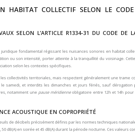
N HABITAT COLLECTIF SELON LE CODE
AUX SELON L’ARTICLE R1334-31 DU CODE DE L
e juridique fondamental régissant les nuisances sonores en habitat collec
ition ou son intensité, porter atteinte à la tranquillité du voisinage. Cett
iation selon les contextes spécifiques.
 les collectivités territoriales, mais respectent généralement une trame
 samedi, et interdits les dimanches et jours fériés, sauf dérogation p
ires, notamment une
pause méridienne
obligatoire entre 12h et 14h pour
RANCE ACOUSTIQUE EN COPROPRIÉTÉ
euils de décibels précisément définis par les normes techniques national
, 50 dB(A) en soirée et 45 dB(A) durant la période nocturne. Ces valeurs co