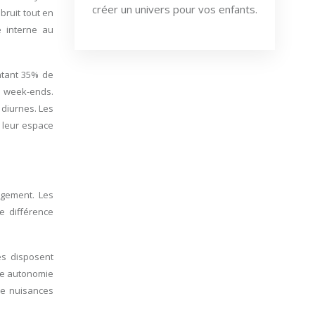
créer un univers pour vos enfants.
bruit tout en
e interne au
ntant 35% de
s week-ends.
 diurnes. Les
e leur espace
agement. Les
e différence
és disposent
tte autonomie
de nuisances