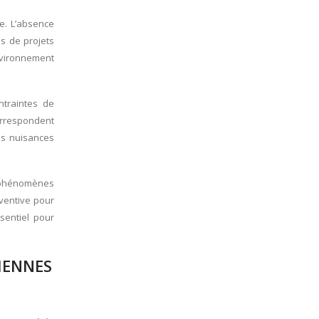
e. L’absence
is de projets
nvironnement
ntraintes de
correspondent
es nuisances
 phénomènes
ventive pour
sentiel pour
IENNES