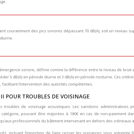
age.
t couramment des pics sonores dépassant 70 dB(A), soit un niveau su
 diurne.
’émergence sonore, définie comme la différence entre le niveau de bruit
éder 5 dB(A) en période diurne et 3 dB(A) en période nocturne. Ces critèr
 facilitant l’intervention des autorités compétentes.
 II POUR TROUBLES DE VOISINAGE
les troubles de voisinage acoustiques. Les sanctions administratives p
e catégorie, pouvant être majorées à 180€ en cas de non-paiement dan
s qu’aux professionnels du bâtiment intervenant en dehors des créneaux a
s, incluant l’injonction de faire cesser les nuisances sous astreinte f