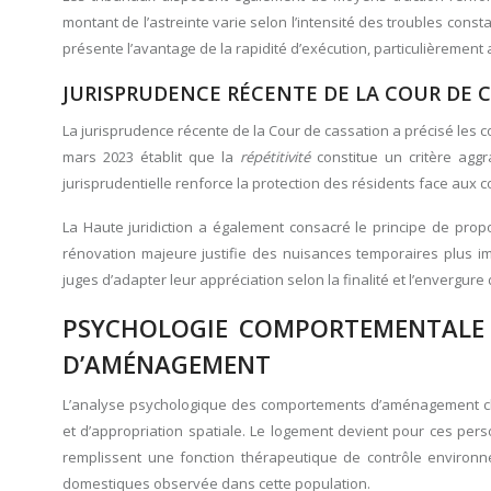
montant de l’astreinte varie selon l’intensité des troubles const
présente l’avantage de la rapidité d’exécution, particulièrement 
JURISPRUDENCE RÉCENTE DE LA COUR DE C
La jurisprudence récente de la Cour de cassation a précisé les c
mars 2023 établit que la
répétitivité
constitue un critère agg
jurisprudentielle renforce la protection des résidents face au
La Haute juridiction a également consacré le principe de propo
rénovation majeure justifie des nuisances temporaires plus i
juges d’adapter leur appréciation selon la finalité et l’envergur
PSYCHOLOGIE COMPORTEMENTALE D
D’AMÉNAGEMENT
L’analyse psychologique des comportements d’aménagement ch
et d’appropriation spatiale. Le logement devient pour ces pe
remplissent une fonction thérapeutique de contrôle environ
domestiques observée dans cette population.