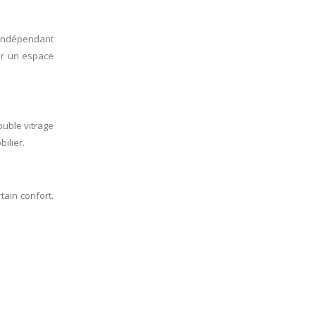
o indépendant
ur un espace
ouble vitrage
ilier.
tain confort.