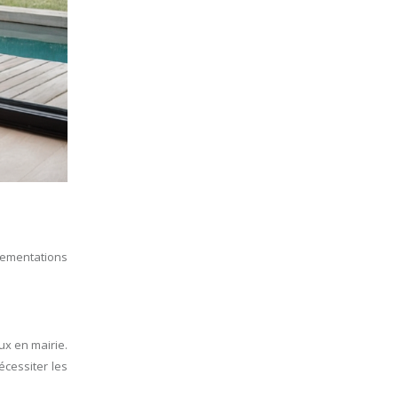
glementations
ux en mairie.
écessiter les