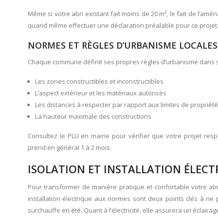
Même si votre abri existant fait moins de 20 m², le fait de l’a
quand même effectuer une déclaration préalable pour ce projet
NORMES ET RÈGLES D’URBANISME LOCALES
Chaque commune définit ses propres règles d’urbanisme dans son
Les zones constructibles et inconstructibles
L’aspect extérieur et les matériaux autorisés
Les distances à respecter par rapport aux limites de propriété
La hauteur maximale des constructions
Consultez le PLU en mairie pour vérifier que votre projet res
prend en général 1 à 2 mois.
ISOLATION ET INSTALLATION ÉLECT
Pour transformer de manière pratique et confortable votre abr
installation électrique aux normes sont deux points clés à ne p
surchauffe en été. Quant à l’électricité, elle assurera un éclair