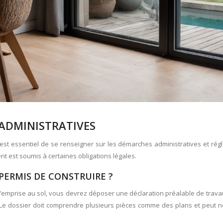
ADMINISTRATIVES
 est essentiel de se renseigner sur les démarches administratives et ré
nt est soumis à certaines obligations légales.
PERMIS DE CONSTRUIRE ?
ou d’emprise au sol, vous devrez déposer une déclaration préalable de trava
. Le dossier doit comprendre plusieurs pièces comme des plans et peut n