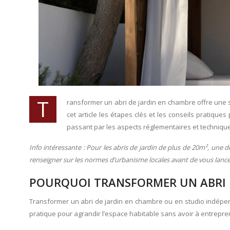
T
ransformer un abri de jardin en chambre offre une
cet article les étapes clés et les conseils pratique
passant par les aspects réglementaires et techniqu
Info intéressante : Pour les abris de jardin de plus de 20m², une 
renseigner sur les normes d’urbanisme locales avant de vous lance
POURQUOI TRANSFORMER UN ABRI D
Transformer un abri de jardin en chambre ou en studio indépe
pratique pour agrandir l’espace habitable sans avoir à entrepre