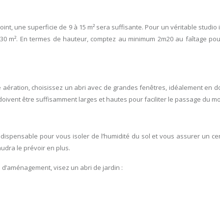
t, une superficie de 9 à 15 m² sera suffisante. Pour un véritable studi
0 à 30 m². En termes de hauteur, comptez au minimum 2m20 au faîtage po
 aération, choisissez un abri avec de grandes fenêtres, idéalement en d
oivent être suffisamment larges et hautes pour faciliter le passage du mob
ispensable pour vous isoler de l’humidité du sol et vous assurer un cer
audra le prévoir en plus.
é d’aménagement, visez un abri de jardin :