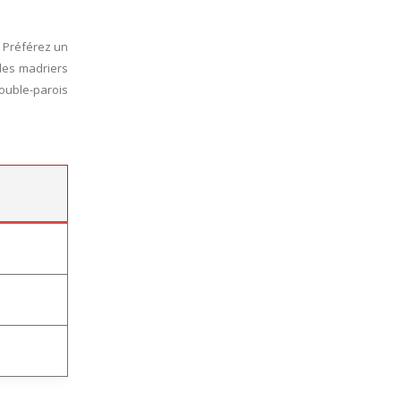
. Préférez un
 des madriers
ouble-parois