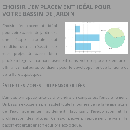
CHOISIR L’EMPLACEMENT IDÉAL POUR
VOTRE BASSIN DE JARDIN
Choisir l’emplacement idéal
pour votre bassin de jardin est
une étape cruciale qui
conditionnera la réussite de
votre projet. Un bassin bien
placé s’intègrera harmonieusement dans votre espace extérieur et
offrira les meilleures conditions pour le développement de la faune et
de la flore aquatiques.
ÉVITER LES ZONES TROP ENSOLEILLÉES
L’un des principaux critères à prendre en compte est l’ensoleillement.
Un bassin exposé en plein soleil toute la journée verra la température
de l’eau augmenter rapidement, favorisant l’évaporation et la
prolifération des algues. Celles-ci peuvent rapidement envahir le
bassin et perturber son équilibre écologique.