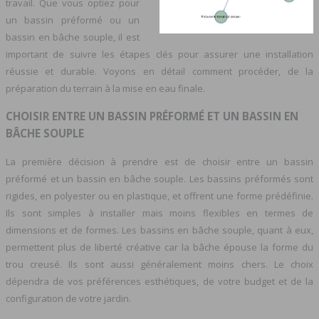
travail. Que vous optiez pour
un bassin préformé ou un
bassin en bâche souple, il est
important de suivre les étapes clés pour assurer une installation
réussie et durable. Voyons en détail comment procéder, de la
préparation du terrain à la mise en eau finale.
CHOISIR ENTRE UN BASSIN PRÉFORMÉ ET UN BASSIN EN
BÂCHE SOUPLE
La première décision à prendre est de choisir entre un bassin
préformé et un bassin en bâche souple. Les bassins préformés sont
rigides, en polyester ou en plastique, et offrent une forme prédéfinie.
Ils sont simples à installer mais moins flexibles en termes de
dimensions et de formes. Les bassins en bâche souple, quant à eux,
permettent plus de liberté créative car la bâche épouse la forme du
trou creusé. Ils sont aussi généralement moins chers. Le choix
dépendra de vos préférences esthétiques, de votre budget et de la
configuration de votre jardin.