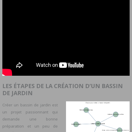
LES ÉTAPES DE LA CRÉATION D’UN BASSIN
DE JARDIN
Créer un bassin de jardin est
un projet passionnant qui
demande une bonne
préparation et un peu de