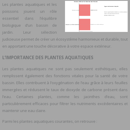
Les plantes aquatiques et les
poissons jouent un rôle
essentiel dans l’équilibre
biologique d’un bassin de
jardin. Leur sélection
judicieuse permet de créer un écosystème harmonieux et durable, tout
en apportant une touche décorative à votre espace extérieur.
L’IMPORTANCE DES PLANTES AQUATIQUES
Les plantes aquatiques ne sont pas seulement esthétiques, elles
remplissent également des fonctions vitales pour la santé de votre
bassin. Elles contribuent à l’oxygénation de l’eau grâce à leurs feuilles
immergées et réduisent le taux de dioxyde de carbone présent dans
l’eau. Certaines plantes, comme les jacinthes d’eau, sont
particulièrement efficaces pour filtrer les nutriments excédentaires et
maintenir une eau claire.
Parmi les plantes aquatiques courantes, on retrouve :