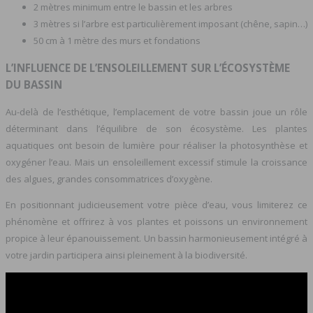
2 mètres minimum entre le bassin et les arbres
3 mètres si l’arbre est particulièrement imposant (chêne, sapin…)
50 cm à 1 mètre des murs et fondations
L’INFLUENCE DE L’ENSOLEILLEMENT SUR L’ÉCOSYSTÈME
DU BASSIN
Au-delà de l’esthétique, l’emplacement de votre bassin joue un rôle
déterminant dans l’équilibre de son écosystème. Les plantes
aquatiques ont besoin de lumière pour réaliser la photosynthèse et
oxygéner l’eau. Mais un ensoleillement excessif stimule la croissance
des algues, grandes consommatrices d’oxygène.
En positionnant judicieusement votre pièce d’eau, vous limiterez ce
phénomène et offrirez à vos plantes et poissons un environnement
propice à leur épanouissement. Un bassin harmonieusement intégré à
votre jardin participera ainsi pleinement à la biodiversité.