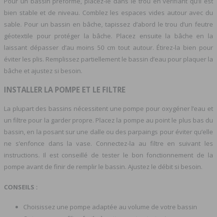
Pour un bassin préformé, placez-le dans le trou en vérifiant qu’il est
bien stable et de niveau. Comblez les espaces vides autour avec du
sable. Pour un bassin en bâche, tapissez d’abord le trou d’un feutre
géotextile pour protéger la bâche. Placez ensuite la bâche en la
laissant dépasser d’au moins 50 cm tout autour. Étirez-la bien pour
éviter les plis. Remplissez partiellement le bassin d’eau pour plaquer la
bâche et ajustez si besoin.
INSTALLER LA POMPE ET LE FILTRE
La plupart des bassins nécessitent une pompe pour oxygéner l’eau et
un filtre pour la garder propre. Placez la pompe au point le plus bas du
bassin, en la posant sur une dalle ou des parpaings pour éviter qu’elle
ne s’enfonce dans la vase. Connectez-la au filtre en suivant les
instructions. Il est conseillé de tester le bon fonctionnement de la
pompe avant de finir de remplir le bassin. Ajustez le débit si besoin.
CONSEILS :
Choisissez une pompe adaptée au volume de votre bassin