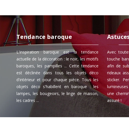
Tendance baroque
Astuce
L'inspiration baroque est la tendance
Avec toute
actuelle de la décoration : le noir, les motifs
touche bar
baroques, les pampilles ... Cette tendance
afin de su
est déclinée dans tous les objets déco
rideaux as
d'intérieur et pour chaque pièce. Tous les
sticker. P
objets déco s'habillent en baroque : les
lumineuses
lampes, les bougeoirs, le linge de maison,
une chemin
les cadres ...
assuré !