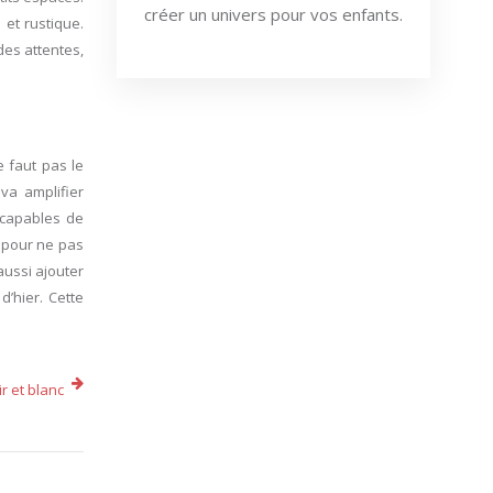
créer un univers pour vos enfants.
 et rustique.
des attentes,
e faut pas le
va amplifier
 capables de
 pour ne pas
aussi ajouter
d’hier. Cette
r et blanc