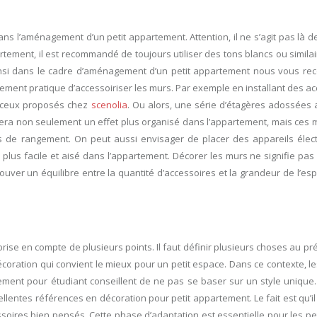
ns l’aménagement d’un petit appartement. Attention, il ne s’agit pas là d
ment, il est recommandé de toujours utiliser des tons blancs ou similair
insi dans le cadre d’aménagement d’un petit appartement nous vous 
également pratique d’accessoiriser les murs. Par exemple en installant des a
e ceux proposés chez
scenolia
. Ou alors, une série d’étagères adossées 
tera non seulement un effet plus organisé dans l’appartement, mais ces 
es de rangement. On peut aussi envisager de placer des appareils éle
lus facile et aisé dans l’appartement. Décorer les murs ne signifie pas
rouver un équilibre entre la quantité d’accessoires et la grandeur de l’e
ise en compte de plusieurs points. Il faut définir plusieurs choses au pr
décoration qui convient le mieux pour un petit espace. Dans ce contexte, l
ent pour étudiant conseillent de ne pas se baser sur un style unique.
xcellentes références en décoration pour petit appartement. Le fait est qu’il
oires bien pensés. Cette phase d’adaptation est essentielle pour les pe