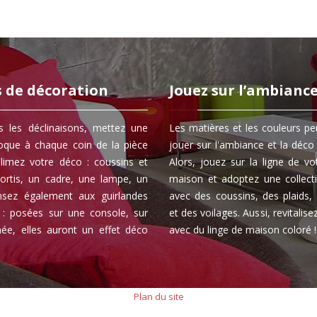
s de décoration
Jouez sur l’ambianc
s les déclinaisons, mettez une
Les matières et les couleurs p
oque à chaque coin de la pièce
jouer sur l'ambiance et la déco 
blimez votre déco : coussins et
Alors, jouez sur la ligne de vo
sortis, un cadre, une lampe, un
maison et adoptez une collecti
ensez également aux guirlandes
avec des coussins, des plaids,
 : posées sur une console, sur
et des voilages. Aussi, revitalis
ée, elles auront un effet déco
avec du linge de maison coloré !
Plan du site