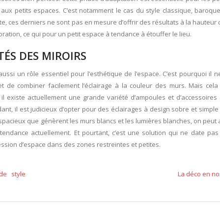
s aux petits espaces. C’est notamment le cas du style classique, baroque
, ces derniers ne sont pas en mesure d’offrir des résultats à la hauteur 
ation, ce qui pour un petit espace à tendance à étouffer le lieu.
ÉS DES MIROIRS
aussi un rôle essentiel pour l’esthétique de l’espace. C’est pourquoi il n
et de combiner facilement l’éclairage à la couleur des murs. Mais cela 
 il existe actuellement une grande variété d’ampoules et d’accessoires
, il est judicieux d’opter pour des éclairages à design sobre et simple
et spacieux que génèrent les murs blancs et les lumières blanches, on peut 
 tendance actuellement. Et pourtant, c’est une solution qui ne date pas 
sion d’espace dans des zones restreintes et petites.
de style
La déco en noi