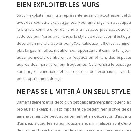
BIEN EXPLOITER LES MURS
Savoir exploiter les murs représente aussi un atout essentiel da
avec des couleurs extravagantes. Pour aménager un petit apparte
le blanc a comme effet de rendre un espace plus spacieux a
cette couleur. Après avoir choisi le style de décoration, il est 
décoration murale papier peint XXL, tableaux, affiches, comm
plus larges. En effet, meubler son appartement comme tel ajou
aussi permettre de libérer de l’espace en offrant des espac
auprès des murs rarement fréquentés. Cela rendra le passage p
surcharger de meubles et d’accessoires de décoration. Il faut t
petit appartement design.
NE PAS SE LIMITER À UN SEUL STYLE
L’aménagement et la déco d’un petit appartement impliquent la pr
projet. Par exemple, il est important de déterminer le style de 
aménagement de petit appartement et en décoration d’appartem
d’un petit studio, les styles industriels et minimalistes sont d’e
de donner du cachet à votre décoration grâce à quelques access