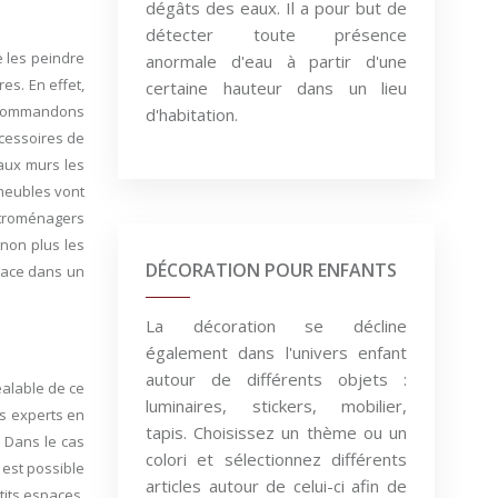
dégâts des eaux. Il a pour but de
détecter toute présence
e les peindre
anormale d'eau à partir d'une
es. En effet,
certaine hauteur dans un lieu
recommandons
d'habitation.
ccessoires de
aux murs les
meubles vont
ctroménagers
 non plus les
DÉCORATION POUR ENFANTS
space dans un
La décoration se décline
également dans l'univers enfant
autour de différents objets :
éalable de ce
luminaires, stickers, mobilier,
es experts en
tapis. Choisissez un thème ou un
 Dans le cas
colori et sélectionnez différents
 est possible
articles autour de celui-ci afin de
tits espaces.