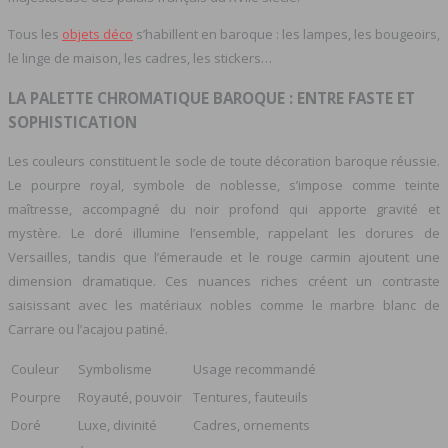
Tous les
objets déco
s’habillent en baroque : les lampes, les bougeoirs,
le linge de maison, les cadres, les stickers…
LA PALETTE CHROMATIQUE BAROQUE : ENTRE FASTE ET
SOPHISTICATION
Les couleurs constituent le socle de toute décoration baroque réussie.
Le pourpre royal, symbole de noblesse, s’impose comme teinte
maîtresse, accompagné du noir profond qui apporte gravité et
mystère. Le doré illumine l’ensemble, rappelant les dorures de
Versailles, tandis que l’émeraude et le rouge carmin ajoutent une
dimension dramatique. Ces nuances riches créent un contraste
saisissant avec les matériaux nobles comme le marbre blanc de
Carrare ou l’acajou patiné.
Couleur
Symbolisme
Usage recommandé
Pourpre
Royauté, pouvoir
Tentures, fauteuils
Doré
Luxe, divinité
Cadres, ornements