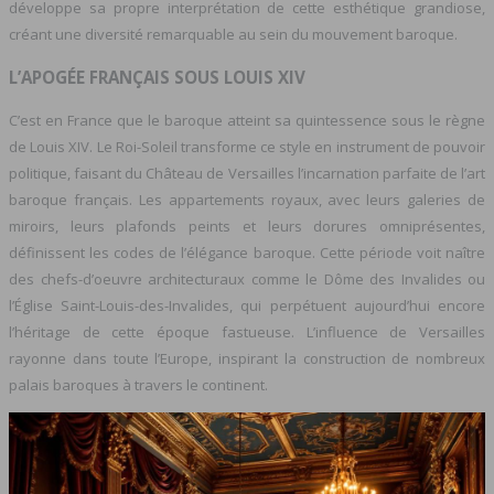
développe sa propre interprétation de cette esthétique grandiose,
créant une diversité remarquable au sein du mouvement baroque.
L’APOGÉE FRANÇAIS SOUS LOUIS XIV
C’est en France que le baroque atteint sa quintessence sous le règne
de Louis XIV. Le Roi-Soleil transforme ce style en instrument de pouvoir
politique, faisant du Château de Versailles l’incarnation parfaite de l’art
baroque français. Les appartements royaux, avec leurs galeries de
miroirs, leurs plafonds peints et leurs dorures omniprésentes,
définissent les codes de l’élégance baroque. Cette période voit naître
des chefs-d’oeuvre architecturaux comme le Dôme des Invalides ou
l’Église Saint-Louis-des-Invalides, qui perpétuent aujourd’hui encore
l’héritage de cette époque fastueuse. L’influence de Versailles
rayonne dans toute l’Europe, inspirant la construction de nombreux
palais baroques à travers le continent.