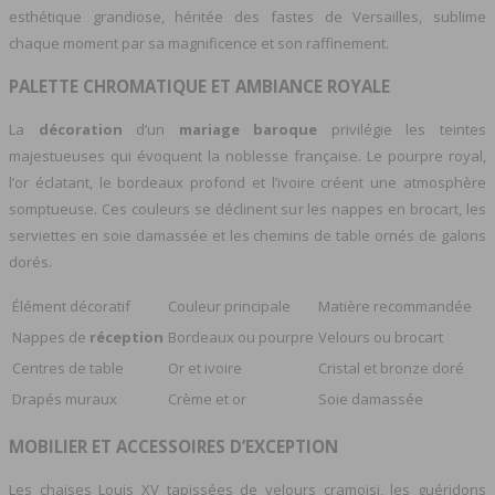
esthétique grandiose, héritée des fastes de Versailles, sublime
chaque moment par sa magnificence et son raffinement.
PALETTE CHROMATIQUE ET AMBIANCE ROYALE
La
décoration
d’un
mariage baroque
privilégie les teintes
majestueuses qui évoquent la noblesse française. Le pourpre royal,
l’or éclatant, le bordeaux profond et l’ivoire créent une atmosphère
somptueuse. Ces couleurs se déclinent sur les nappes en brocart, les
serviettes en soie damassée et les chemins de table ornés de galons
dorés.
Élément décoratif
Couleur principale
Matière recommandée
Nappes de
réception
Bordeaux ou pourpre
Velours ou brocart
Centres de table
Or et ivoire
Cristal et bronze doré
Drapés muraux
Crème et or
Soie damassée
MOBILIER ET
ACCESSOIRES
D’EXCEPTION
Les chaises Louis XV tapissées de velours cramoisi, les guéridons