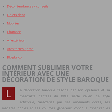
Déco : tendances / conseils
Objets déco
Mobilier
Chambre
À l’extérieur
Architectes / pros
Blog brico
COMMENT SUBLIMER VOTRE
INTÉRIEUR AVEC UNE
DÉCORATION DE STYLE BAROQUE
L
a décoration baroque fascine par son opulence et sa
théâtralité héritées du XVIIe siècle italien. Ce style
artistique, caractérisé par ses ornements dorés, ses
matières nobles et ses volumes généreux, continue d’inspirer les