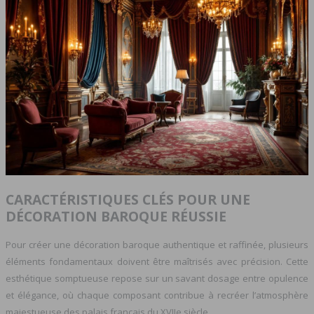
CARACTÉRISTIQUES CLÉS POUR UNE
DÉCORATION BAROQUE RÉUSSIE
Pour créer une décoration baroque authentique et raffinée, plusieurs
éléments fondamentaux doivent être maîtrisés avec précision. Cette
esthétique somptueuse repose sur un savant dosage entre opulence
et élégance, où chaque composant contribue à recréer l’atmosphère
majestueuse des palais français du XVIIe siècle.