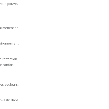
 vous pouvez
i mettent en
environnement
l’attention !
re confort.
les couleurs,
nvestir dans