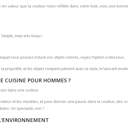
 en valeur que la couleur noire reflète dans votre look, voici une bonn
.
Simple, mais très beau !
equel vous pouvez inclure vos objets colorés, voyez l’option ci-dessous.
a propriété, et les objets rompent joliment avec ce style, le laissant mode
UNE CUISINE POUR HOMMES ?
ssez dans une couleur.
igérateur et les meubles, et pour donner une pause dans la couleur, des c
blanc. Un spectacle, non ?
 L’ENVIRONNEMENT