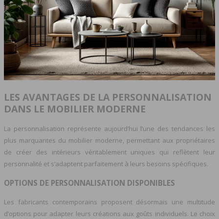
LES AVANTAGES DE LA PERSONNALISATION
DANS LE MOBILIER MODERNE
La personnalisation représente aujourd’hui l’une des tendances les
plus marquantes du mobilier moderne, permettant aux propriétaires
de créer des intérieurs véritablement uniques qui reflètent leur
personnalité et s’adaptent parfaitement à leurs besoins spécifiques.
OPTIONS DE PERSONNALISATION DISPONIBLES
Les fabricants contemporains proposent désormais une multitude
d’options pour adapter leurs créations aux goûts individuels. Le choix