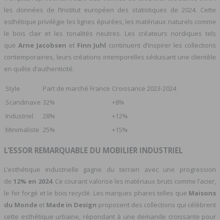
les données de l’Institut européen des statistiques de 2024. Cette
esthétique privilégie les lignes épurées, les matériaux naturels comme
le bois clair et les tonalités neutres. Les créateurs nordiques tels
que
Arne Jacobsen
et
Finn Juhl
continuent d’inspirer les collections
contemporaines, leurs créations intemporelles séduisant une clientèle
en quête d’authenticité.
Style
Part de marché France
Croissance 2023-2024
Scandinave
32%
+8%
Industriel
28%
+12%
Minimaliste
25%
+15%
L’ESSOR REMARQUABLE DU MOBILIER INDUSTRIEL
L’esthétique industrielle gagne du terrain avec une progression
de
12% en 2024
. Ce courant valorise les matériaux bruts comme l’acier,
le fer forgé et le bois recyclé. Les marques phares telles que
Maisons
du Monde
et
Made in Design
proposent des collections qui célèbrent
cette esthétique urbaine, répondant à une demande croissante pour