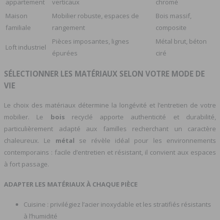
appartement
verticaux
chromé
Maison
Mobilier robuste, espaces de
Bois massif,
familiale
rangement
composite
Pièces imposantes, lignes
Métal brut, béton
Loft industriel
épurées
ciré
SÉLECTIONNER LES MATÉRIAUX SELON VOTRE MODE DE
VIE
Le choix des matériaux détermine la longévité et l’entretien de votre
mobilier. Le
bois
recyclé apporte authenticité et durabilité,
particulièrement adapté aux familles recherchant un caractère
chaleureux. Le
métal
se révèle idéal pour les environnements
contemporains : facile d’entretien et résistant, il convient aux espaces
à fort passage.
ADAPTER LES MATÉRIAUX À CHAQUE PIÈCE
Cuisine : privilégiez l’acier inoxydable et les stratifiés résistants
à l’humidité