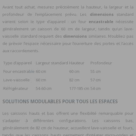
Avant tout achat, mesurez précisément la hauteur, la largeur et la
profondeur de l’emplacement prévu. Les
dimensions
standard
varient selon le type d’appareil : un four
encastrable
nécessite
généralement un caisson de 60 cm de largeur, tandis qu’un lave-
vaisselle standard requiert des
dimensions
similaires. N’oubliez pas
de prévoir l’espace nécessaire pour l’ouverture des portes et l’accès
aux raccordements.
Type d’appareil
Largeur standard
Hauteur
Profondeur
Four encastrable
60 cm
60 cm
55 cm
Lave-vaisselle
60 cm
82 cm
57 cm
Réfrigérateur
54-60 cm
177-185 cm
54 cm
SOLUTIONS MODULABLES POUR TOUS LES ESPACES
Les caissons hauts et bas offrent une flexibilité remarquable pour
s’adapter à différentes configurations. Les caissons bas,
généralement de 82 cm de hauteur, accueillent lave-vaisselle et fours,
tandis que les caissons hauts permettent d’intégrer micro-ondes et