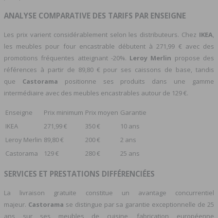
ANALYSE COMPARATIVE DES TARIFS PAR ENSEIGNE
Les prix varient considérablement selon les distributeurs. Chez
IKEA
,
les meubles pour four encastrable débutent à 271,99 € avec des
promotions fréquentes atteignant -20%.
Leroy Merlin
propose des
références à partir de 89,80 € pour ses caissons de base, tandis
que
Castorama
positionne ses produits dans une gamme
intermédiaire avec des meubles encastrables autour de 129 €.
Enseigne
Prix minimum
Prix moyen
Garantie
IKEA
271,99 €
350 €
10 ans
Leroy Merlin
89,80 €
200 €
2 ans
Castorama
129 €
280 €
25 ans
SERVICES ET PRESTATIONS DIFFÉRENCIÉES
La livraison gratuite constitue un avantage concurrentiel
majeur.
Castorama
se distingue par sa garantie exceptionnelle de 25
ans sur ses meubles de cuisine, fabrication européenne