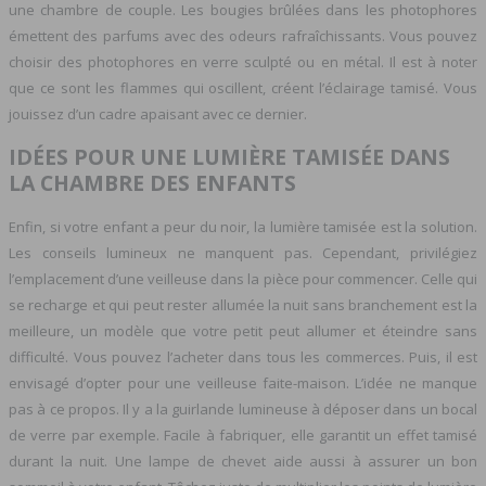
une chambre de couple. Les bougies brûlées dans les photophores
émettent des parfums avec des odeurs rafraîchissants. Vous pouvez
choisir des photophores en verre sculpté ou en métal. Il est à noter
que ce sont les flammes qui oscillent, créent l’éclairage tamisé. Vous
jouissez d’un cadre apaisant avec ce dernier.
IDÉES POUR UNE LUMIÈRE TAMISÉE DANS
LA CHAMBRE DES ENFANTS
Enfin, si votre enfant a peur du noir, la lumière tamisée est la solution.
Les conseils lumineux ne manquent pas. Cependant, privilégiez
l’emplacement d’une veilleuse dans la pièce pour commencer. Celle qui
se recharge et qui peut rester allumée la nuit sans branchement est la
meilleure, un modèle que votre petit peut allumer et éteindre sans
difficulté. Vous pouvez l’acheter dans tous les commerces. Puis, il est
envisagé d’opter pour une veilleuse faite-maison. L’idée ne manque
pas à ce propos. Il y a la guirlande lumineuse à déposer dans un bocal
de verre par exemple. Facile à fabriquer, elle garantit un effet tamisé
durant la nuit. Une lampe de chevet aide aussi à assurer un bon