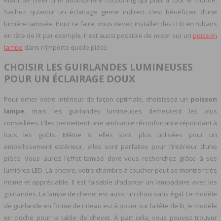
étant de créer une atmosphère cocooning qui plaît à tout le monde.
Sachez qu’avoir un éclairage genre indirect c’est bénéficier d’une
lumière tamisée. Pour ce faire, vous devez installer des LED en rubans
en tête de lit par exemple. Il est aussi possible de miser sur un
poisson
lampe
dans n’importe quelle pièce.
CHOISIR LES GUIRLANDES LUMINEUSES
POUR UN ÉCLAIRAGE DOUX
Pour orner votre intérieur de façon optimale, choisissez un
poisson
lampe
, mais les guirlandes lumineuses demeurent les plus
conseillées. Elles permettent une ambiance réconfortante répondant à
tous les goûts. Même si elles sont plus utilisées pour un
embellissement extérieur, elles sont parfaites pour l’intérieur d’une
pièce. Vous aurez l’effet tamisé dont vous recherchez grâce à ses
lumières LED. Là encore, votre chambre à coucher peut se montrer très
intime et appréciable. Il est faisable d’adopter un lampadaire avec les
guirlandes. La lampe de chevet est aussi un choix sans égal. Le modèle
de guirlande en forme de rideau est à poser sur la tête de lit, le modèle
en cloche pour la table de chevet. À part cela, vous pouvez trouver