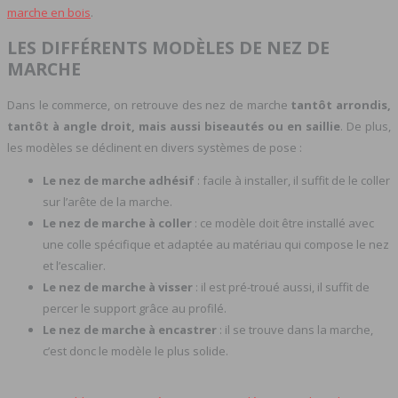
marche en bois
.
LES DIFFÉRENTS MODÈLES DE NEZ DE
MARCHE
Dans le commerce, on retrouve des nez de marche
tantôt arrondis,
tantôt à angle droit, mais aussi biseautés ou en saillie
. De plus,
les modèles se déclinent en divers systèmes de pose :
Le nez de marche adhésif
: facile à installer, il suffit de le coller
sur l’arête de la marche.
Le nez de marche à coller
: ce modèle doit être installé avec
une colle spécifique et adaptée au matériau qui compose le nez
et l’escalier.
Le nez de marche à visser
: il est pré-troué aussi, il suffit de
percer le support grâce au profilé.
Le nez de marche à encastrer
: il se trouve dans la marche,
c’est donc le modèle le plus solide.