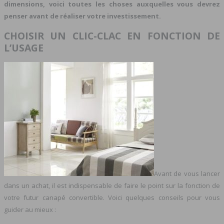
dimensions, voici toutes les choses auxquelles vous devrez
penser avant de réaliser votre investissement.
CHOISIR UN CLIC-CLAC EN FONCTION DE
L’USAGE
Avant de vous lancer
dans un achat, il est indispensable de faire le point sur la fonction de
votre futur canapé convertible. Voici quelques conseils pour vous
guider au mieux :