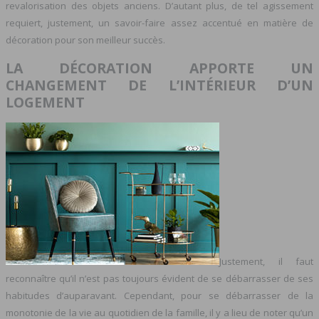
revalorisation des objets anciens. D’autant plus, de tel agissement
requiert, justement, un savoir-faire assez accentué en matière de
décoration pour son meilleur succès.
LA DÉCORATION APPORTE UN
CHANGEMENT DE L’INTÉRIEUR D’UN
LOGEMENT
Justement, il faut
reconnaître qu’il n’est pas toujours évident de se débarrasser de ses
habitudes d’auparavant. Cependant, pour se débarrasser de la
monotonie de la vie au quotidien de la famille, il y a lieu de noter qu’un