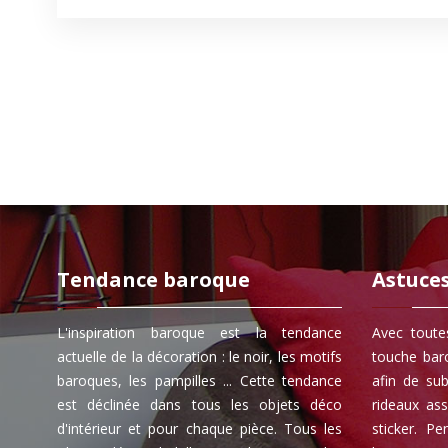
Tendance baroque
Astuce
L'inspiration baroque est la tendance
Avec toute
actuelle de la décoration : le noir, les motifs
touche bar
baroques, les pampilles ... Cette tendance
afin de su
est déclinée dans tous les objets déco
rideaux as
d'intérieur et pour chaque pièce. Tous les
sticker. P