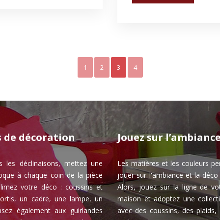
1
2
3
4
s de décoration
Jouez sur l’ambianc
s les déclinaisons, mettez une
Les matières et les couleurs p
oque à chaque coin de la pièce
jouer sur l'ambiance et la déco 
blimez votre déco : coussins et
Alors, jouez sur la ligne de vo
sortis, un cadre, une lampe, un
maison et adoptez une collecti
ensez également aux guirlandes
avec des coussins, des plaids,