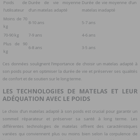
Poids de
Durée de vie moyenne
Durée de vie moyenne d’un
l’utilisateur
d’un matelas adapté
matelas inadapté
Moins de 70
8-10 ans
5-7 ans
kg
70-90 kg
7-9 ans
4-6 ans
Plus de 90
6-8 ans
3-5 ans
kg
Ces données soulignent l’importance de choisir un matelas adapté à
son poids pour en optimiser la durée de vie et préserver ses qualités
de confort et de soutien sur le long terme.
LES TECHNOLOGIES DE MATELAS ET LEUR
ADÉQUATION AVEC LE POIDS
Le choix d’un matelas adapté à son poids est crucial pour garantir un
sommeil réparateur et préserver sa santé à long terme. Les
différentes technologies de matelas offrent des caractéristiques
variées qui conviennent plus ou moins bien selon la corpulence de