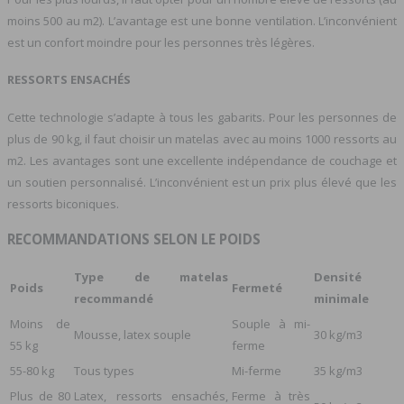
moins 500 au m2). L’avantage est une bonne ventilation. L’inconvénient
est un confort moindre pour les personnes très légères.
RESSORTS ENSACHÉS
Cette technologie s’adapte à tous les gabarits. Pour les personnes de
plus de 90 kg, il faut choisir un matelas avec au moins 1000 ressorts au
m2. Les avantages sont une excellente indépendance de couchage et
un soutien personnalisé. L’inconvénient est un prix plus élevé que les
ressorts biconiques.
RECOMMANDATIONS SELON LE POIDS
Type de matelas
Densité
Poids
Fermeté
recommandé
minimale
Moins de
Souple à mi-
Mousse, latex souple
30 kg/m3
55 kg
ferme
55-80 kg
Tous types
Mi-ferme
35 kg/m3
Plus de 80
Latex, ressorts ensachés,
Ferme à très